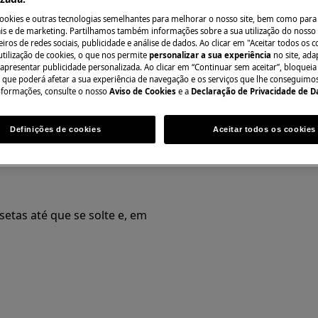
cookies e outras tecnologias semelhantes para melhorar o nosso site, bem como para 
al pode ter consequências de
s e de marketing. Partilhamos também informações sobre a sua utilização do nosso 
iros de redes sociais, publicidade e análise de dados. Ao clicar em "Aceitar todos os co
utilização de cookies, o que nos permite
personalizar a sua experiência
no site, ad
eiras das portas
 apresentar publicidade personalizada. Ao clicar em “Continuar sem aceitar”, bloqueia
o que poderá afetar a sua experiência de navegação e os serviços que lhe conseguimos 
nformações, consulte o nosso
Aviso de Cookies
e a
Declaração de Privacidade de 
fornecem suporte para identificar a
ente.
Definições de cookies
Aceitar todos os cookies
 de alimentos de vários tamanhos,
 diferentes alturas.
setas até que se solte e, em