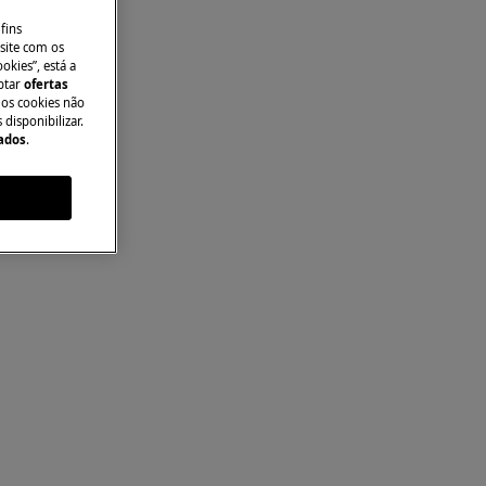
fins
site com os
okies”, está a
aptar
ofertas
 os cookies não
disponibilizar.
Dados
.