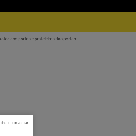
xotes das portas e prateleiras das portas
tinuar sem aceitar