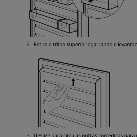
2 - Retire o trilho superior agarrando e levanta
3 - Deslize para cima as outras corrediças para