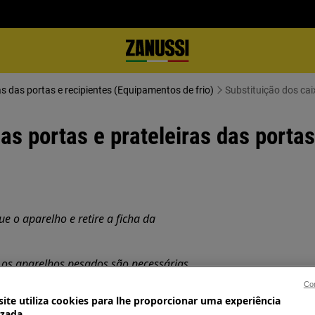
Prateleiras das portas e recipientes (Equipamentos de frio)
Substituição dos cai
as portas e prateleiras das portas
 o aparelho e retire a ficha da
os aparelhos pesados são necessárias
Con
ite utiliza cookies para lhe proporcionar uma experiência
.
izada.