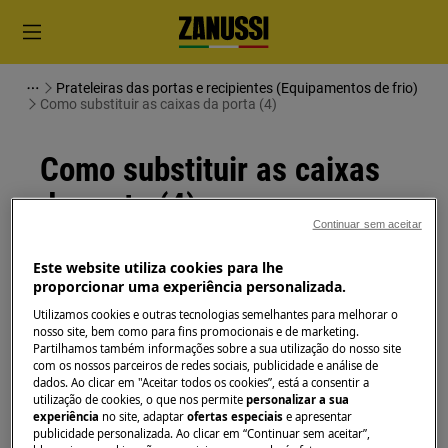
Prateleiras das portas e recipientes (Equipamentos de frio)
Como substituir as caixas da porta (4)
Como substituir as caixas
da porta (4)
Continuar sem aceitar
Solução
Este website utiliza cookies para lhe
proporcionar uma experiência personalizada.
Antes de qualquer operação de manutenção,
Utilizamos cookies e outras tecnologias semelhantes para melhorar o
desligue o aparelho e retire a ficha da tomada.
nosso site, bem como para fins promocionais e de marketing.
Partilhamos também informações sobre a sua utilização do nosso site
Sempre tome cuidado ao mover os aparelhos, para
com os nossos parceiros de redes sociais, publicidade e análise de
dados. Ao clicar em "Aceitar todos os cookies”, está a consentir a
os aparelhos pesados são necessárias duas pessoas
utilização de cookies, o que nos permite
personalizar a sua
para movê-los.
experiência
no site, adaptar
ofertas especiais
e apresentar
publicidade personalizada. Ao clicar em “Continuar sem aceitar”,