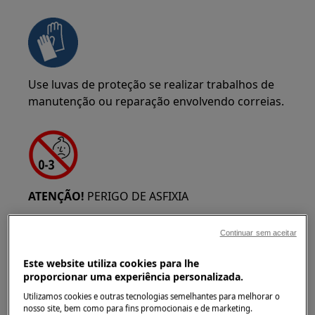
Use luvas de proteção se realizar trabalhos de
manutenção ou reparação envolvendo correias.
ATENÇÃO!
PERIGO DE ASFIXIA
Peças pequenas não são adequadas para
Continuar sem aceitar
crianças menores de 3 anos. Mantenha todas as
peças pequenas e embalagens fora do alcance
Este website utiliza cookies para lhe
das crianças.
proporcionar uma experiência personalizada.
Utilizamos cookies e outras tecnologias semelhantes para melhorar o
Apenas adultos devem usar ou instalar o
nosso site, bem como para fins promocionais e de marketing.