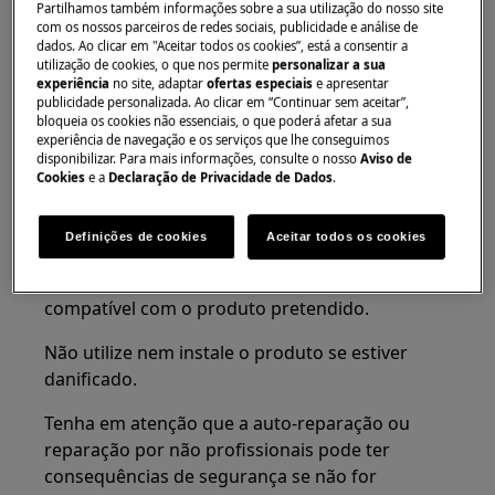
produto.
Partilhamos também informações sobre a sua utilização do nosso site
com os nossos parceiros de redes sociais, publicidade e análise de
dados. Ao clicar em "Aceitar todos os cookies”, está a consentir a
Esvazie sempre o aparelho de toda a água, por
utilização de cookies, o que nos permite
personalizar a sua
exemplo, o recipiente de água da secadora.
experiência
no site, adaptar
ofertas especiais
e apresentar
Qualquer manutenção deve ser realizada com o
publicidade personalizada. Ao clicar em “Continuar sem aceitar”,
bloqueia os cookies não essenciais, o que poderá afetar a sua
aparelho na posição vertical. Água residual
experiência de navegação e os serviços que lhe conseguimos
pode danificar os componentes eletrónicos se o
disponibilizar. Para mais informações, consulte o nosso
Aviso de
Cookies
e a
Declaração de Privacidade de Dados
.
aparelho for colocado em qualquer um dos
seus lados.
Definições de cookies
Aceitar todos os cookies
Certifique-se de usar o produto apenas para o
fim a que se destina e verifique se é uma peça
compatível com o produto pretendido.
Não utilize nem instale o produto se estiver
danificado.
Tenha em atenção que a auto-reparação ou
reparação por não profissionais pode ter
consequências de segurança se não for