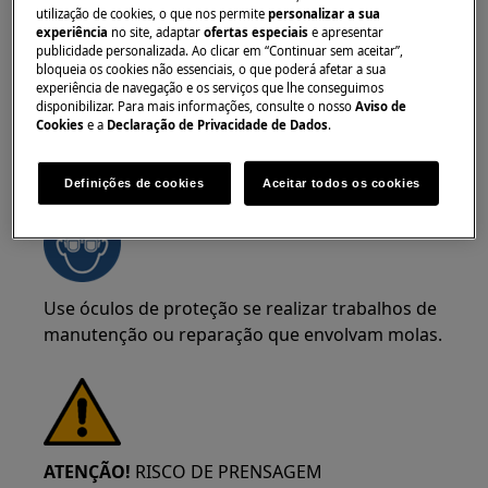
utilização de cookies, o que nos permite
personalizar a sua
provenientes de arestas afiadas.
experiência
no site, adaptar
ofertas especiais
e apresentar
publicidade personalizada. Ao clicar em “Continuar sem aceitar”,
bloqueia os cookies não essenciais, o que poderá afetar a sua
experiência de navegação e os serviços que lhe conseguimos
disponibilizar. Para mais informações, consulte o nosso
Aviso de
Cookies
e a
Declaração de Privacidade de Dados
.
AVISO!
RISCO DE LESÃO OCULAR
Definições de cookies
Aceitar todos os cookies
Use óculos de proteção se realizar trabalhos de
manutenção ou reparação que envolvam molas.
ATENÇÃO!
RISCO DE PRENSAGEM