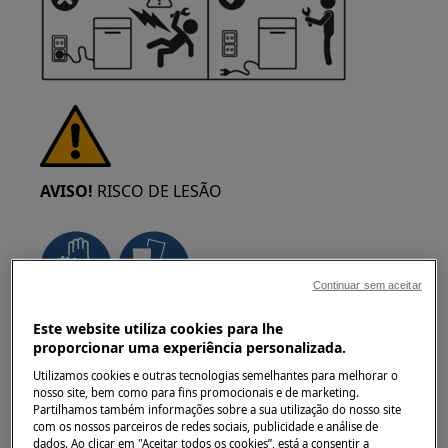
AVISO!
RISCO DE LESÃO
Continuar sem aceitar
Tenha sempre cuidado ao mover
Este website utiliza cookies para lhe
proporcionar uma experiência personalizada.
eletrodomésticos. Para os aparelhos pesados é
mais seguro que sejam duas pessoas a movê-
Utilizamos cookies e outras tecnologias semelhantes para melhorar o
nosso site, bem como para fins promocionais e de marketing.
los. Utilize sempre luvas de proteção e calçado
Partilhamos também informações sobre a sua utilização do nosso site
de segurança. Use luvas de proteção
com os nossos parceiros de redes sociais, publicidade e análise de
constantemente para se proteger de cortes
dados. Ao clicar em "Aceitar todos os cookies”, está a consentir a