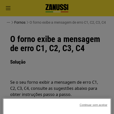
Fornos
O forno exibe a mensagem de erro C1, C2, C3, C4
O forno exibe a mensagem
de erro C1, C2, C3, C4
Solução
Se o seu forno exibir a mensagem de erro C1,
C2, C3, C4, consulte as sugestões abaixo para
obter instruções passo a passo.
Continuar sem aceitar
CÓDIGO