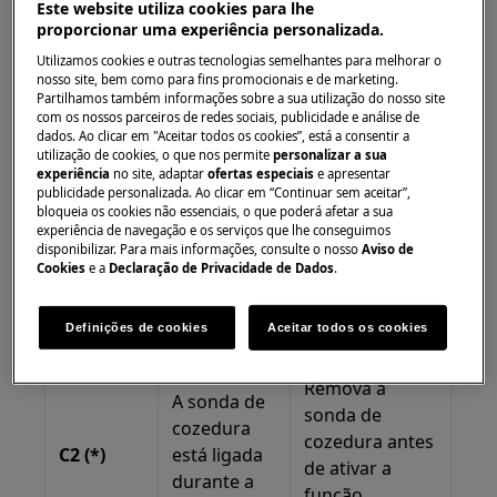
SOLUÇÃO DE
Este website utiliza cookies para lhe
DE
DESCRIÇÃO
PROBLEMAS
proporcionar uma experiência personalizada.
EXIBIÇÃO
Utilizamos cookies e outras tecnologias semelhantes para melhorar o
nosso site, bem como para fins promocionais e de marketing.
Remova as
Partilhamos também informações sobre a sua utilização do nosso site
calhas
com os nossos parceiros de redes sociais, publicidade e análise de
dados. Ao clicar em "Aceitar todos os cookies”, está a consentir a
telescópicas e
utilização de cookies, o que nos permite
personalizar a sua
Calhas
todos os
experiência
no site, adaptar
ofertas especiais
e apresentar
telescópicos
publicidade personalizada. Ao clicar em “Continuar sem aceitar”,
acessórios do
C1 (*)
durante o
bloqueia os cookies não essenciais, o que poderá afetar a sua
compartimento
experiência de navegação e os serviços que lhe conseguimos
programa
disponibilizar. Para mais informações, consulte o nosso
Aviso de
do forno antes
pirolítico.
Cookies
e a
Declaração de Privacidade de Dados
.
de ativar a
função
Definições de cookies
Aceitar todos os cookies
pirolítica.
Remova a
A sonda de
sonda de
cozedura
cozedura antes
C2 (*)
está ligada
de ativar a
durante a
função