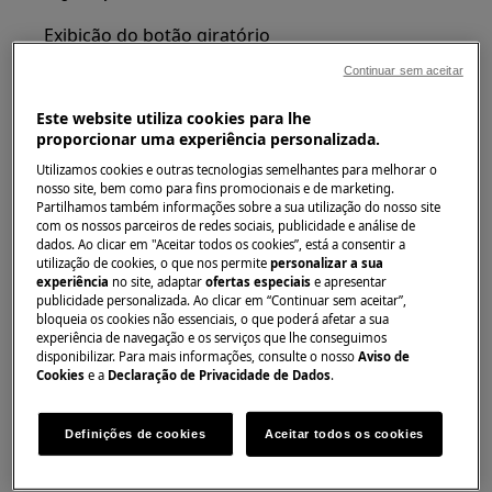
Exibição do botão giratório
Continuar sem aceitar
Este website utiliza cookies para lhe
proporcionar uma experiência personalizada.
Utilizamos cookies e outras tecnologias semelhantes para melhorar o
nosso site, bem como para fins promocionais e de marketing.
Partilhamos também informações sobre a sua utilização do nosso site
com os nossos parceiros de redes sociais, publicidade e análise de
dados. Ao clicar em "Aceitar todos os cookies”, está a consentir a
Ativar
utilização de cookies, o que nos permite
personalizar a sua
experiência
no site, adaptar
ofertas especiais
e apresentar
publicidade personalizada. Ao clicar em “Continuar sem aceitar”,
Certifique-se de que o botão das funções
bloqueia os cookies não essenciais, o que poderá afetar a sua
de aquecimento está na posição desligada.
experiência de navegação e os serviços que lhe conseguimos
- pressione e segure ao mesmo tempo por
disponibilizar. Para mais informações, consulte o nosso
Aviso de
Cookies
e a
Declaração de Privacidade de Dados
.
2 segundos.
Definições de cookies
Aceitar todos os cookies