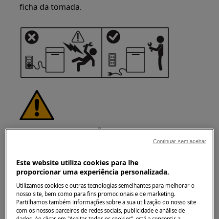
ficha da tomada.
AVISO!
RISCO DE LESÃO
Continuar sem aceitar
Este website utiliza cookies para lhe
proporcionar uma experiência personalizada.
Utilizamos cookies e outras tecnologias semelhantes para melhorar o
nosso site, bem como para fins promocionais e de marketing.
Tenha sempre cuidado ao mover
Partilhamos também informações sobre a sua utilização do nosso site
eletrodomésticos. Para os aparelhos pesados é
com os nossos parceiros de redes sociais, publicidade e análise de
dados. Ao clicar em "Aceitar todos os cookies”, está a consentir a