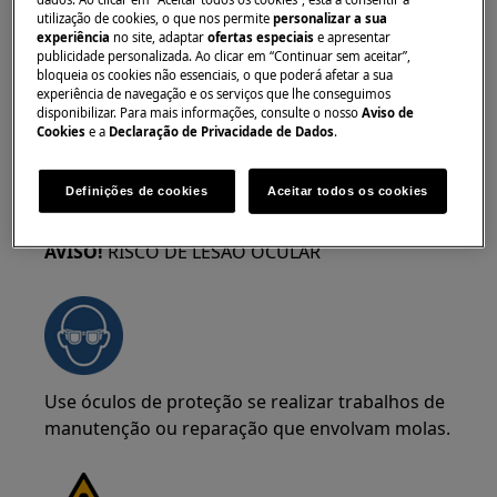
mais seguro que sejam duas pessoas a movê-
utilização de cookies, o que nos permite
personalizar a sua
los. Utilize sempre luvas de proteção e calçado
experiência
no site, adaptar
ofertas especiais
e apresentar
de segurança. Use luvas de proteção em todos
publicidade personalizada. Ao clicar em “Continuar sem aceitar”,
bloqueia os cookies não essenciais, o que poderá afetar a sua
os momentos para se proteger de cortes
experiência de navegação e os serviços que lhe conseguimos
provenientes de arestas afiadas.
disponibilizar. Para mais informações, consulte o nosso
Aviso de
Cookies
e a
Declaração de Privacidade de Dados
.
Definições de cookies
Aceitar todos os cookies
AVISO!
RISCO DE LESÃO OCULAR
Use óculos de proteção se realizar trabalhos de
manutenção ou reparação que envolvam molas.