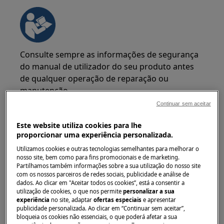
Consulte sempre as informações de segurança
do manual de utilizador do seu produto antes
de qualquer operação de reparação ou
manutenção.
https://www.electrolux.com/support/user-manuals/
Continuar sem aceitar
Este website utiliza cookies para lhe
proporcionar uma experiência personalizada.
Utilizamos cookies e outras tecnologias semelhantes para melhorar o
nosso site, bem como para fins promocionais e de marketing.
AVISO!
RISCO DE CHOQUE ELÉTRICO
Partilhamos também informações sobre a sua utilização do nosso site
com os nossos parceiros de redes sociais, publicidade e análise de
dados. Ao clicar em "Aceitar todos os cookies”, está a consentir a
Antes de qualquer operação de reparação ou
utilização de cookies, o que nos permite
personalizar a sua
manutenção, desative o aparelho e desligue a
experiência
no site, adaptar
ofertas especiais
e apresentar
ficha da tomada.
publicidade personalizada. Ao clicar em “Continuar sem aceitar”,
bloqueia os cookies não essenciais, o que poderá afetar a sua