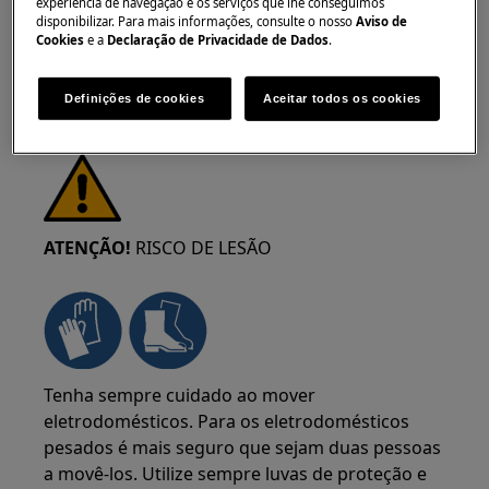
experiência de navegação e os serviços que lhe conseguimos
disponibilizar. Para mais informações, consulte o nosso
Aviso de
Cookies
e a
Declaração de Privacidade de Dados
.
Definições de cookies
Aceitar todos os cookies
ATENÇÃO!
RISCO DE LESÃO
Tenha sempre cuidado ao mover
eletrodomésticos. Para os eletrodomésticos
pesados é mais seguro que sejam duas pessoas
a movê-los. Utilize sempre luvas de proteção e