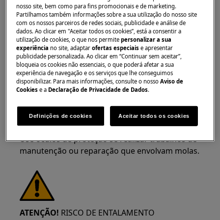
nosso site, bem como para fins promocionais e de marketing.
provenientes de arestas afiadas.
Partilhamos também informações sobre a sua utilização do nosso site
com os nossos parceiros de redes sociais, publicidade e análise de
dados. Ao clicar em "Aceitar todos os cookies”, está a consentir a
utilização de cookies, o que nos permite
personalizar a sua
experiência
no site, adaptar
ofertas especiais
e apresentar
publicidade personalizada. Ao clicar em “Continuar sem aceitar”,
bloqueia os cookies não essenciais, o que poderá afetar a sua
AVISO!
RISCO DE LESÃO OCULAR
experiência de navegação e os serviços que lhe conseguimos
disponibilizar. Para mais informações, consulte o nosso
Aviso de
Cookies
e a
Declaração de Privacidade de Dados
.
Definições de cookies
Aceitar todos os cookies
Use óculos de proteção se realizar trabalhos de
manutenção ou reparação que envolvam molas.
ATENÇÃO!
RISCO DE ENTALAMENTO