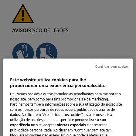
AVISO!
RISCO DE LESÕES
Continuar sem aceitar
Tenha sempre cuidado ao mover aparelhos.
Para aparelhos pesados, é mais seguro que
Este website utiliza cookies para lhe
proporcionar uma experiência personalizada.
sejam deslocados por duas pessoas. Use
sempre luvas de proteção e calçado de
Utilizamos cookies e outras tecnologias semelhantes para melhorar o
nosso site, bem como para fins promocionais e de marketing.
segurança. Use luvas de proteção em todos os
Partilhamos também informações sobre a sua utilização do nosso site
momentos para se proteger de cortes
com os nossos parceiros de redes sociais, publicidade e análise de
provocados por arestas afiadas.
dados. Ao clicar em "Aceitar todos os cookies”, está a consentir a
utilização de cookies, o que nos permite
personalizar a sua
experiência
no site, adaptar
ofertas especiais
e apresentar
publicidade personalizada. Ao clicar em “Continuar sem aceitar”,
bloqueia os cookies não essenciais, o que poderá afetar a sua