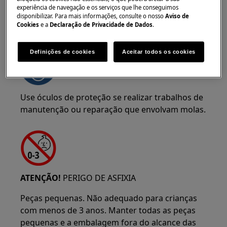
experiência de navegação e os serviços que lhe conseguimos
disponibilizar. Para mais informações, consulte o nosso
Aviso de
Cookies
e a
Declaração de Privacidade de Dados
.
AVISO!
RISCO DE LESÃO OCULAR
Definições de cookies
Aceitar todos os cookies
Use óculos de proteção se realizar trabalhos de
manutenção ou reparação que envolvam molas.
ATENÇÃO!
PERIGO DE ASFIXIA
Peças pequenas. Não adequado para crianças
com menos de 3 anos. Manter todas as peças
pequenas e a embalagem fora do alcance das