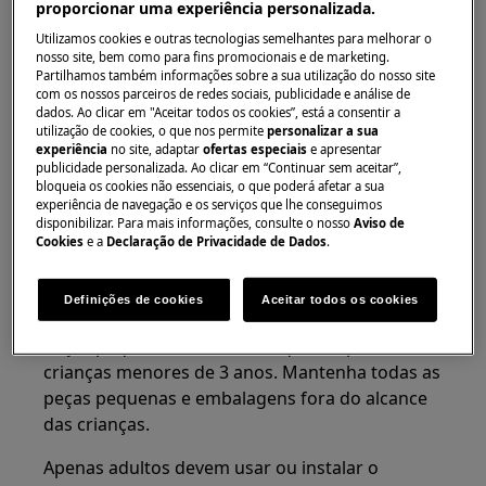
proporcionar uma experiência personalizada.
Utilizamos cookies e outras tecnologias semelhantes para melhorar o
nosso site, bem como para fins promocionais e de marketing.
Partilhamos também informações sobre a sua utilização do nosso site
com os nossos parceiros de redes sociais, publicidade e análise de
dados. Ao clicar em "Aceitar todos os cookies”, está a consentir a
Use luvas de proteção se realizar trabalhos de
utilização de cookies, o que nos permite
personalizar a sua
experiência
no site, adaptar
ofertas especiais
e apresentar
manutenção ou reparação envolvendo correias.
publicidade personalizada. Ao clicar em “Continuar sem aceitar”,
bloqueia os cookies não essenciais, o que poderá afetar a sua
experiência de navegação e os serviços que lhe conseguimos
disponibilizar. Para mais informações, consulte o nosso
Aviso de
Cookies
e a
Declaração de Privacidade de Dados
.
ATENÇÃO!
PERIGO DE ASFIXIA
Definições de cookies
Aceitar todos os cookies
Peças pequenas não são adequadas para
crianças menores de 3 anos. Mantenha todas as
peças pequenas e embalagens fora do alcance
das crianças.
Apenas adultos devem usar ou instalar o