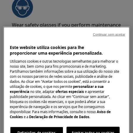
Wear safety glasses if you perform maintenance
or repair work involving springs.
Continuar sem aceitar
Este website utiliza cookies para lhe
proporcionar uma experiência personalizada.
Utilizamos cookies e outras tecnologias semelhantes para melhorar o
nosso site, bem como para fins promocionais e de marketing.
WARNING!
CHOKING HAZARD
Partilhamos também informações sobre a sua utilização do nosso site
com os nossos parceiros de redes sociais, publicidade e análise de
dados. Ao clicar em "Aceitar todos os cookies”, está a consentir a
Small parts not for children under 3 years. Keep
utilização de cookies, o que nos permite
personalizar a sua
all small parts and packaging out of reach of
experiência
no site, adaptar
ofertas especiais
e apresentar
publicidade personalizada. Ao clicar em “Continuar sem aceitar”,
children.
bloqueia os cookies não essenciais, o que poderá afetar a sua
experiência de navegação e os serviços que lhe conseguimos
Only adults should use or install the product.
disponibilizar. Para mais informações, consulte o nosso
Aviso de
Cookies
e a
Declaração de Privacidade de Dados
.
Before any repair or maintenance operation,
turn off water supply to the appliance.
Definições de cookies
Aceitar todos os cookies