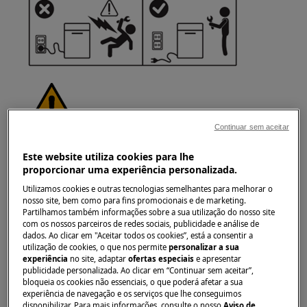
Continuar sem aceitar
ATENÇÃO!
RISCO DE LESÃO
Este website utiliza cookies para lhe
proporcionar uma experiência personalizada.
Utilizamos cookies e outras tecnologias semelhantes para melhorar o
nosso site, bem como para fins promocionais e de marketing.
Partilhamos também informações sobre a sua utilização do nosso site
com os nossos parceiros de redes sociais, publicidade e análise de
Tenha sempre cuidado ao mover
dados. Ao clicar em "Aceitar todos os cookies”, está a consentir a
utilização de cookies, o que nos permite
personalizar a sua
eletrodomésticos. Para os aparelhos pesados é
experiência
no site, adaptar
ofertas especiais
e apresentar
mais seguro que duas pessoas os movam.
publicidade personalizada. Ao clicar em “Continuar sem aceitar”,
Utilize sempre luvas de proteção e calçado de
bloqueia os cookies não essenciais, o que poderá afetar a sua
experiência de navegação e os serviços que lhe conseguimos
segurança. Use luvas de proteção em todos os
disponibilizar. Para mais informações, consulte o nosso
Aviso de