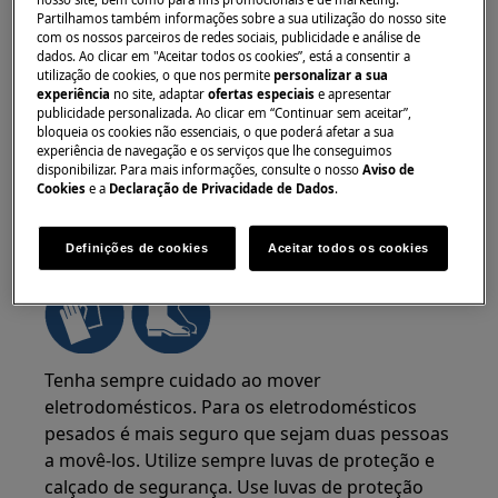
Partilhamos também informações sobre a sua utilização do nosso site
com os nossos parceiros de redes sociais, publicidade e análise de
dados. Ao clicar em "Aceitar todos os cookies”, está a consentir a
utilização de cookies, o que nos permite
personalizar a sua
experiência
no site, adaptar
ofertas especiais
e apresentar
publicidade personalizada. Ao clicar em “Continuar sem aceitar”,
bloqueia os cookies não essenciais, o que poderá afetar a sua
experiência de navegação e os serviços que lhe conseguimos
disponibilizar. Para mais informações, consulte o nosso
Aviso de
Cookies
e a
Declaração de Privacidade de Dados
.
AVISO!
RISCO DE LESÃO
Definições de cookies
Aceitar todos os cookies
Tenha sempre cuidado ao mover
eletrodomésticos. Para os eletrodomésticos
pesados é mais seguro que sejam duas pessoas
a movê-los. Utilize sempre luvas de proteção e
calçado de segurança. Use luvas de proteção