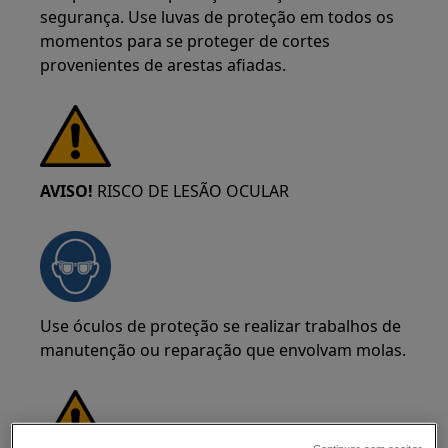
segurança. Use luvas de proteção em todos os
momentos para se proteger de cortes
provenientes de arestas afiadas.
AVISO!
RISCO DE LESÃO OCULAR
Use óculos de proteção se realizar trabalhos de
manutenção ou reparação que envolvam molas.