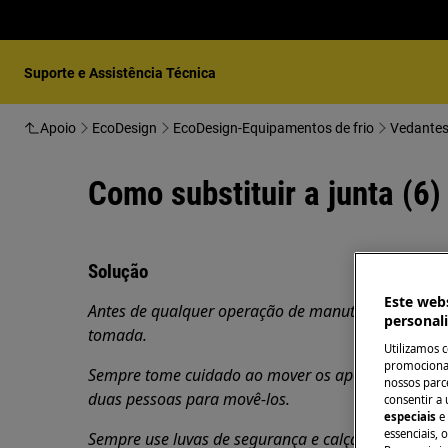
Suporte e Assistência Técnica
Apoio
EcoDesign
EcoDesign-Equipamentos de frio
Vedantes
Como substituir a junta (6)
Solução
Este webs
Antes de qualquer operação de manutenção, desligue
personal
tomada.
Utilizamos 
promocionai
Sempre tome cuidado ao mover os aparelhos, para 
nossos parce
duas pessoas para movê-los.
consentir a 
especiais
e
essenciais, 
Sempre use luvas de segurança e calçados fechados