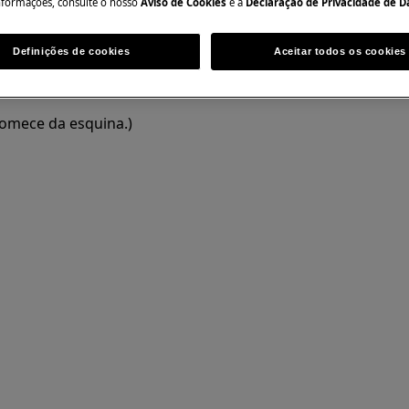
nformações, consulte o nosso
Aviso de Cookies
e a
Declaração de Privacidade de 
al pode ter consequências de
Definições de cookies
Aceitar todos os cookies
Comece da esquina.)