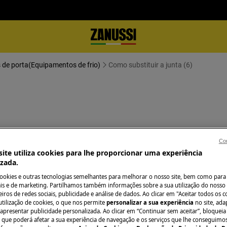
 de porta(Equipamentos de frio)
Como substituir a junta (6)
Con
ite utiliza cookies para lhe proporcionar uma experiência
 o aparelho e retire a ficha da
izada.
cookies e outras tecnologias semelhantes para melhorar o nosso site, bem como para 
s e de marketing. Partilhamos também informações sobre a sua utilização do nosso 
os aparelhos pesados são necessárias
iros de redes sociais, publicidade e análise de dados. Ao clicar em "Aceitar todos os co
utilização de cookies, o que nos permite
personalizar a sua experiência
no site, ad
 apresentar publicidade personalizada. Ao clicar em “Continuar sem aceitar”, bloqueia
o que poderá afetar a sua experiência de navegação e os serviços que lhe conseguimos 
.