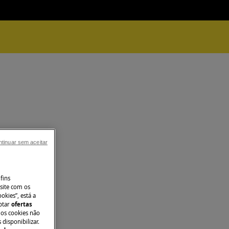
tinuar sem aceitar
fins
site com os
okies”, está a
aptar
ofertas
 os cookies não
disponibilizar.