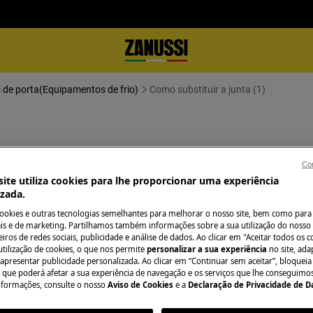
 de porta(Equipamentos de frio)
Como substituir a junta (1)
Con
ite utiliza cookies para lhe proporcionar uma experiência
izada.
cookies e outras tecnologias semelhantes para melhorar o nosso site, bem como para 
 o aparelho e retire a ficha da
s e de marketing. Partilhamos também informações sobre a sua utilização do nosso 
iros de redes sociais, publicidade e análise de dados. Ao clicar em "Aceitar todos os co
utilização de cookies, o que nos permite
personalizar a sua experiência
no site, ad
os aparelhos pesados são necessárias
 apresentar publicidade personalizada. Ao clicar em “Continuar sem aceitar”, bloqueia
o que poderá afetar a sua experiência de navegação e os serviços que lhe conseguimos 
nformações, consulte o nosso
Aviso de Cookies
e a
Declaração de Privacidade de 
.