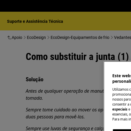
Suporte e Assistência Técnica
Apoio
EcoDesign
EcoDesign-Equipamentos de frio
Vedantes
Como substituir a junta (1)
Este webs
Solução
personal
Utilizamos 
Antes de qualquer operação de manutenção, desligue
promocionai
tomada.
nossos parce
consentir a 
Sempre tome cuidado ao mover os aparelhos, para 
especiais
e
essenciais, 
duas pessoas para movê-los.
Para mais i
Sempre use luvas de segurança e calçados fechados