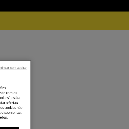
tinuar sem aceitar
fins
site com os
okies”, está a
aptar
ofertas
 os cookies não
disponibilizar.
Dados
.