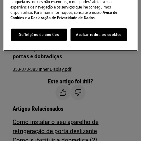
Sempre use luvas de segurança e calçados fechados.
bloqueia os cookies não essenciais, o que poderá afetar a sua
experiência de navegação e os serviços que lhe conseguimos
disponibilizar. Para mais informações, consulte o nosso
Aviso de
Observe que o reparo automático ou não
Cookies
e a
Declaração de Privacidade de Dados
.
profissional pode ter consequências de segurança se
não for feito corretamente
Definições de cookies
Aceitar todos os cookies
As instruções das portas reversas fornecem
informações sobre como desmontar e montar
portas e dobradiças
353-373-383 Inner Display.pdf
Este artigo foi útil?
Artigos Relacionados
Como instalar o seu aparelho de
refrigeração de porta deslizante
Como substituir a dobradiça (2)