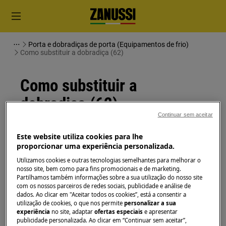
Porta e dobradiças de porta (Equipamentos de frio)
Como substituir a dobradiça (62)
Como substituir a
dobradiça (62)
Continuar sem aceitar
Solução
Este website utiliza cookies para lhe
proporcionar uma experiência personalizada.
Antes de qualquer operação de manutenção,
Utilizamos cookies e outras tecnologias semelhantes para melhorar o
desligue o aparelho e retire a ficha da
tomada.
nosso site, bem como para fins promocionais e de marketing.
Partilhamos também informações sobre a sua utilização do nosso site
Sempre tome cuidado ao mover os aparelhos, para
com os nossos parceiros de redes sociais, publicidade e análise de
os aparelhos pesados são necessárias duas pessoas
dados. Ao clicar em "Aceitar todos os cookies”, está a consentir a
utilização de cookies, o que nos permite
personalizar a sua
para movê-los.
experiência
no site, adaptar
ofertas especiais
e apresentar
publicidade personalizada. Ao clicar em “Continuar sem aceitar”,