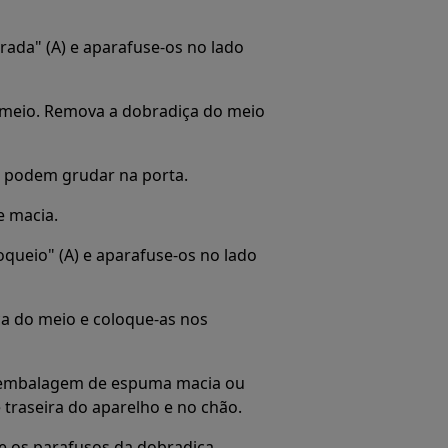
rada" (A) e aparafuse-os no lado
 meio. Remova a dobradiça do meio
e podem grudar na porta.
e macia.
oqueio" (A) e aparafuse-os no lado
ça do meio e coloque-as nos
a embalagem de espuma macia ou
 traseira do aparelho e no chão.
se os parafusos da dobradiça