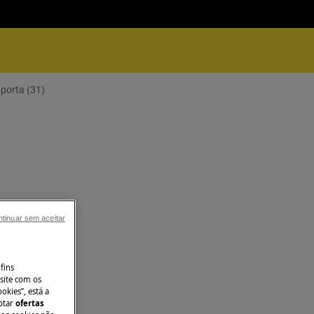
 porta (31)
tinuar sem aceitar
fins
site com os
okies”, está a
aptar
ofertas