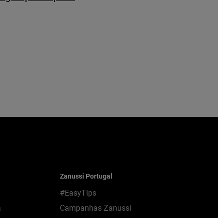
Zanussi Portugal
#EasyTips
a
Campanhas Zanussi