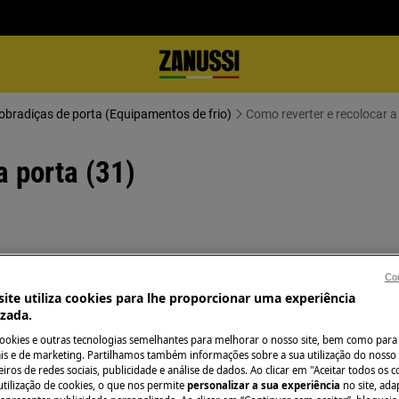
obradiças de porta (Equipamentos de frio)
Como reverter e recolocar a
a porta (31)
 o aparelho e retire a ficha da
Con
ite utiliza cookies para lhe proporcionar uma experiência
izada.
os aparelhos pesados são necessárias
cookies e outras tecnologias semelhantes para melhorar o nosso site, bem como para 
s e de marketing. Partilhamos também informações sobre a sua utilização do nosso 
iros de redes sociais, publicidade e análise de dados. Ao clicar em "Aceitar todos os co
utilização de cookies, o que nos permite
personalizar a sua experiência
no site, ad
.