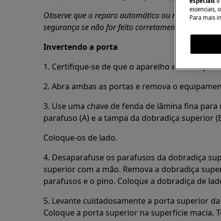
especiais
e
essenciais, 
Observe que o reparo automático ou não profission
Para mais i
segurança se não for feito corretamente
Invertendo a porta
1. Certifique-se de que o aparelho está em pé.
2. Abra ambas as portas e remova o equipament
3. Use uma chave de fenda de lâmina fina para 
parafuso (A) e a tampa da dobradiça superior (B
Coloque-os de lado.
4. Desaparafuse os parafusos da dobradiça supe
superior com a mão. Remova a dobradiça superi
parafusos e o pino. Coloque a dobradiça de lad
5. Levante cuidadosamente a porta superior da
Coloque a porta superior na superfície macia. 