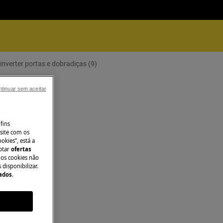
nverter portas e dobradiças (9)
tinuar sem aceitar
fins
site com os
okies”, está a
aptar
ofertas
 os cookies não
disponibilizar.
Dados
.