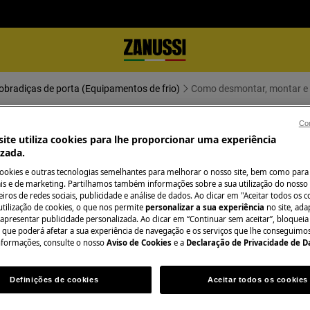
obradiças de porta (Equipamentos de frio)
Como desmontar, montar e i
Con
nverter portas e dobradiças (9)
ite utiliza cookies para lhe proporcionar uma experiência
izada.
cookies e outras tecnologias semelhantes para melhorar o nosso site, bem como para 
s e de marketing. Partilhamos também informações sobre a sua utilização do nosso 
iros de redes sociais, publicidade e análise de dados. Ao clicar em "Aceitar todos os co
utilização de cookies, o que nos permite
personalizar a sua experiência
no site, ad
 o aparelho e retire a ficha da
 apresentar publicidade personalizada. Ao clicar em “Continuar sem aceitar”, bloqueia
o que poderá afetar a sua experiência de navegação e os serviços que lhe conseguimos 
nformações, consulte o nosso
Aviso de Cookies
e a
Declaração de Privacidade de 
os aparelhos pesados são necessárias
Definições de cookies
Aceitar todos os cookies
.