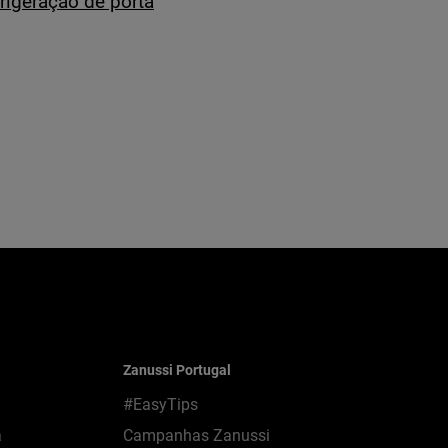
rigeração de porta
Zanussi Portugal
#EasyTips
a
Campanhas Zanussi