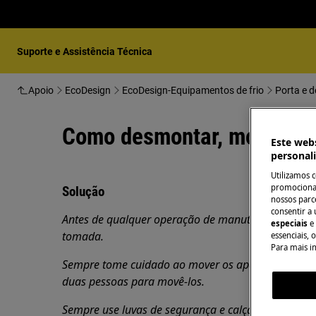
Suporte e Assistência Técnica
Apoio
EcoDesign
EcoDesign-Equipamentos de frio
Porta e d
Como desmontar, montar e i
Este webs
personal
Utilizamos 
promocionai
Solução
nossos parce
consentir a 
Antes de qualquer operação de manutenção, desligue
especiais
e
tomada.
essenciais, 
Para mais i
Sempre tome cuidado ao mover os aparelhos, para 
duas pessoas para movê-los.
Sempre use luvas de segurança e calçados fechados