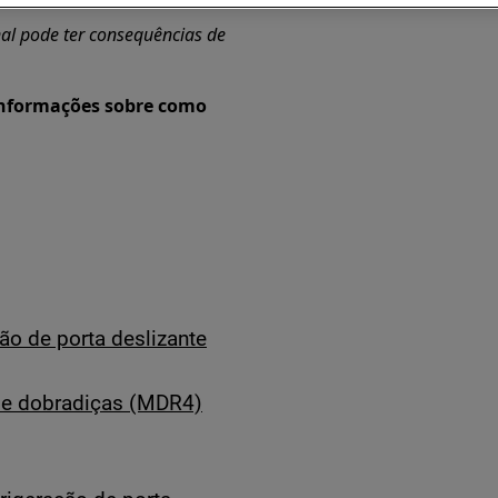
al pode ter consequências de
 informações sobre como
ão de porta deslizante
s e dobradiças (MDR4)