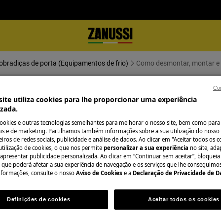
obradiças de porta (Equipamentos de frio)
Como desmontar, montar e i
Con
nverter portas e dobradiças (16)
ite utiliza cookies para lhe proporcionar uma experiência
izada.
cookies e outras tecnologias semelhantes para melhorar o nosso site, bem como para 
s e de marketing. Partilhamos também informações sobre a sua utilização do nosso 
iros de redes sociais, publicidade e análise de dados. Ao clicar em "Aceitar todos os co
utilização de cookies, o que nos permite
personalizar a sua experiência
no site, ad
 o aparelho e retire a ficha da
 apresentar publicidade personalizada. Ao clicar em “Continuar sem aceitar”, bloqueia
o que poderá afetar a sua experiência de navegação e os serviços que lhe conseguimos 
nformações, consulte o nosso
Aviso de Cookies
e a
Declaração de Privacidade de 
os aparelhos pesados são necessárias
Definições de cookies
Aceitar todos os cookies
.