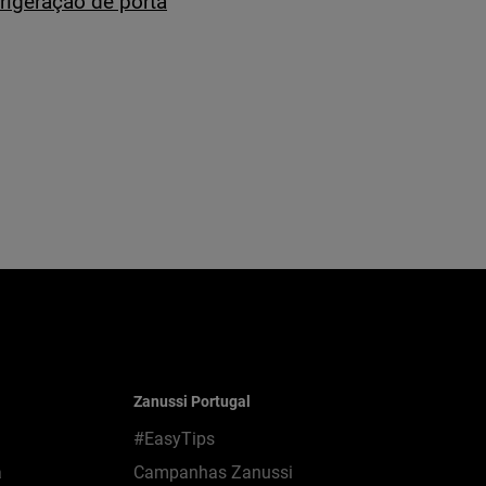
rigeração de porta
Zanussi Portugal
#EasyTips
a
Campanhas Zanussi