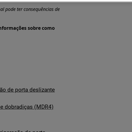
al pode ter consequências de
 informações sobre como
ão de porta deslizante
s e dobradiças (MDR4)