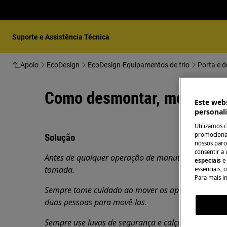
Suporte e Assistência Técnica
Apoio
EcoDesign
EcoDesign-Equipamentos de frio
Porta e d
Como desmontar, montar e i
Este webs
personal
Utilizamos 
promocionai
Solução
nossos parce
consentir a 
Antes de qualquer operação de manutenção, desligue
especiais
e
tomada.
essenciais, 
Para mais i
Sempre tome cuidado ao mover os aparelhos, para 
duas pessoas para movê-los.
Sempre use luvas de segurança e calçados fechados