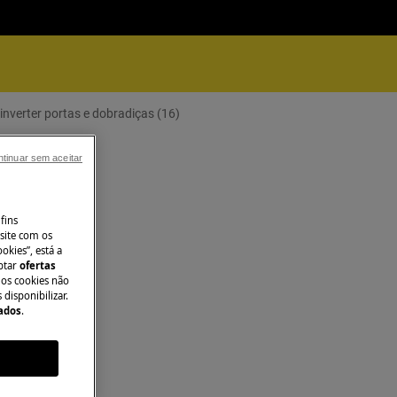
nverter portas e dobradiças (16)
tinuar sem aceitar
fins
site com os
okies”, está a
aptar
ofertas
 os cookies não
disponibilizar.
Dados
.