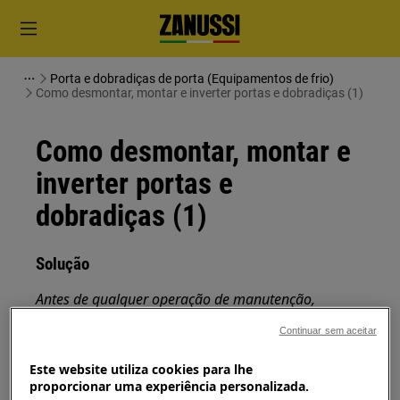
Porta e dobradiças de porta (Equipamentos de frio)
Como desmontar, montar e inverter portas e dobradiças (1)
Como desmontar, montar e
inverter portas e
dobradiças (1)
Solução
Antes de qualquer operação de manutenção,
desligue o aparelho e retire a ficha da
tomada.
Continuar sem aceitar
Sempre tome cuidado ao mover os aparelhos, para
Este website utiliza cookies para lhe
os aparelhos pesados são necessárias duas pessoas
proporcionar uma experiência personalizada.
para movê-los.