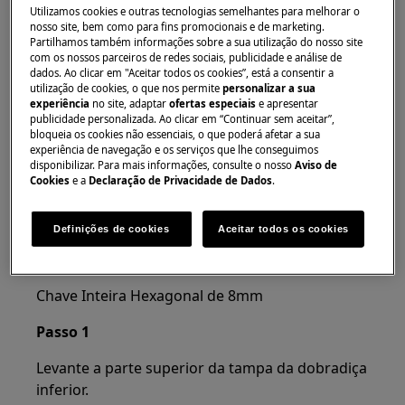
Utilizamos cookies e outras tecnologias semelhantes para melhorar o
nosso site, bem como para fins promocionais e de marketing.
Sempre use luvas de segurança e calçados fechados.
Partilhamos também informações sobre a sua utilização do nosso site
com os nossos parceiros de redes sociais, publicidade e análise de
Observe que o reparo automático ou não
dados. Ao clicar em "Aceitar todos os cookies”, está a consentir a
utilização de cookies, o que nos permite
personalizar a sua
profissional pode ter consequências de segurança se
experiência
no site, adaptar
ofertas especiais
e apresentar
não for feito corretamente
publicidade personalizada. Ao clicar em “Continuar sem aceitar”,
bloqueia os cookies não essenciais, o que poderá afetar a sua
Como mudar as dobradiças
experiência de navegação e os serviços que lhe conseguimos
disponibilizar. Para mais informações, consulte o nosso
Aviso de
Cookies
e a
Declaração de Privacidade de Dados
.
FERRAMENTAS:
Chave de parafuso com fenda 6 × 300
Definições de cookies
Aceitar todos os cookies
Chave de fenda cruzada 6 × 300
Chave Inteira Hexagonal de 8mm
Passo 1
Levante a parte superior da tampa da dobradiça
inferior.