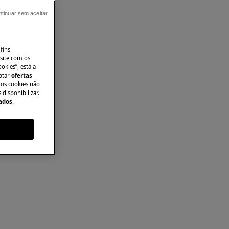
tinuar sem aceitar
fins
site com os
okies”, está a
aptar
ofertas
 os cookies não
disponibilizar.
Dados
.