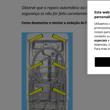
Observe que o reparo automático ou não profission
Este webs
segurança se não for feito corretamente
personal
Como desmontar e montar a vedação do fole
Utilizamos 
promocionai
nossos parce
consentir a 
especiais
e
essenciais, 
Para mais i