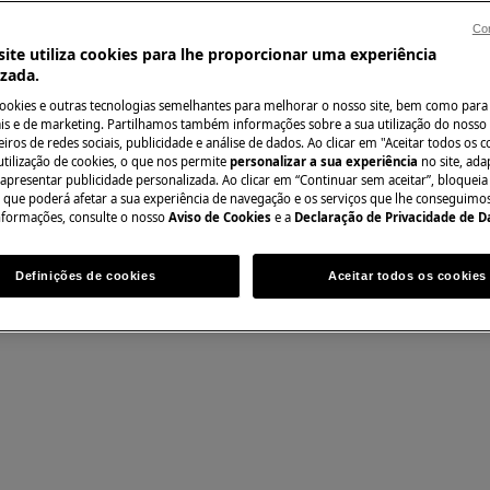
al pode ter consequências de
Con
ite utiliza cookies para lhe proporcionar uma experiência
izada.
cookies e outras tecnologias semelhantes para melhorar o nosso site, bem como para 
s e de marketing. Partilhamos também informações sobre a sua utilização do nosso 
iros de redes sociais, publicidade e análise de dados. Ao clicar em "Aceitar todos os co
utilização de cookies, o que nos permite
personalizar a sua experiência
no site, ad
 apresentar publicidade personalizada. Ao clicar em “Continuar sem aceitar”, bloqueia
o que poderá afetar a sua experiência de navegação e os serviços que lhe conseguimos 
nformações, consulte o nosso
Aviso de Cookies
e a
Declaração de Privacidade de 
Definições de cookies
Aceitar todos os cookies