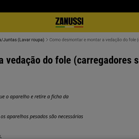
a/Juntas (Lavar roupa)
Como desmontar e montar a vedação do fole (
 vedação do fole (carregadores s
 o aparelho e retire a ficha da
os aparelhos pesados são necessárias
.