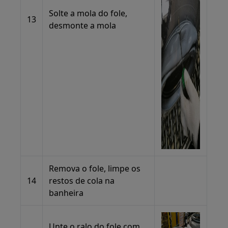
Solte a mola do fole,
13
desmonte a mola
Remova o fole, limpe os
14
restos de cola na
banheira
Unte o ralo do fole com