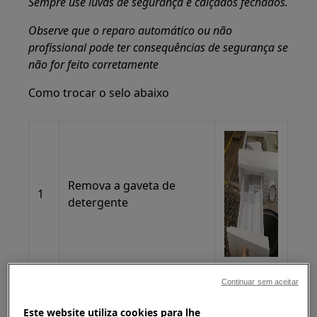
Sempre use luvas de segurança e calçados fechados.
Observe que o reparo automático ou não
profissional pode ter consequências de segurança se
não for feito corretamente
Como trocar o selo abaixo
Remova a gaveta de
1
detergente
Continuar sem aceitar
Puxe a borda do fole,
Este website utiliza cookies para lhe
2
desmonte a mola externa