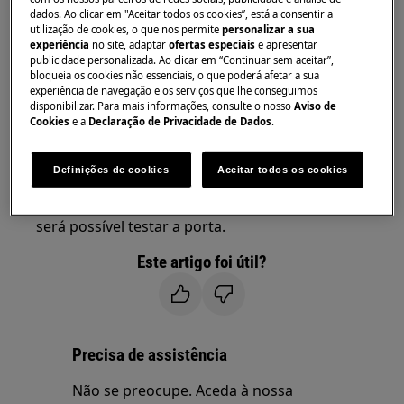
dados. Ao clicar em "Aceitar todos os cookies”, está a consentir a
Resolução:
utilização de cookies, o que nos permite
personalizar a sua
experiência
no site, adaptar
ofertas especiais
e apresentar
1. É normal que a porta de uma máquina de
publicidade personalizada. Ao clicar em “Continuar sem aceitar”,
bloqueia os cookies não essenciais, o que poderá afetar a sua
lavar loiça sem uma porta de cozinha
experiência de navegação e os serviços que lhe conseguimos
encaixada não permaneça aberta; será
disponibilizar. Para mais informações, consulte o nosso
Aviso de
Cookies
e a
Declaração de Privacidade de Dados
.
novamente fechada pelas molas nas
dobradiças.
Definições de cookies
Aceitar todos os cookies
Se a máquina de lavar loiça for encastrável e
não tiver uma porta de cozinha acessória, não
será possível testar a porta.
Este artigo foi útil?
Precisa de assistência
Não se preocupe. Aceda à nossa