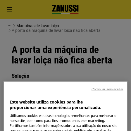
Máquinas de lavar loiça
A porta da máquina de lavar loiça não fica aberta
A porta da máquina de
lavar loiça não fica aberta
Solução
Problema:
Continuar sem aceitar
A porta da máquina de lavar loiça não fica
Este website utiliza cookies para lhe
aberta
proporcionar uma experiência personalizada.
Utilizamos cookies e outras tecnologias semelhantes para melhorar o
Aplica-se a:
nosso site, bem como para fins promocionais e de marketing.
Partilhamos também informações sobre a sua utilização do nosso site
Máquinas de lavar loiça encastráveis
com os nossos parceiros de redes sociais, publicidade e análise de