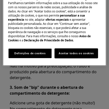
Partilhamos também informações sobre a sua utilização do nosso site
máquinas de lavar louça
com os nossos parceiros de redes sociais, publicidade e análise de
dados. Ao clicar em "Aceitar todos os cookies”, está a consentir a
Resolução:
utilização de cookies, o que nos permite
personalizar a sua
experiência
no site, adaptar
ofertas especiais
e apresentar
publicidade personalizada. Ao clicar em “Continuar sem aceitar”,
1. Barulho logo após o início:
bloqueia os cookies não essenciais, o que poderá afetar a sua
experiência de navegação e os serviços que lhe conseguimos
Não se preocupe, a máquina de lavar loiça inicia
disponibilizar. Para mais informações, consulte o nosso
Aviso de
sempre um ciclo de lavagem com a ativação da
Cookies
e a
Declaração de Privacidade de Dados
.
bomba de água, que produz este ruído.
Definições de cookies
Aceitar todos os cookies
2. Barulho alto ou batida:
Não há motivo para preocupação, o ruído é
produzido pela abertura do compartimento do
detergente.
3. Som de "bip" durante o abertura do
compartimento do detergente:
Adicione uma gota de detergente (não muito!)
No compartimento de detergente para