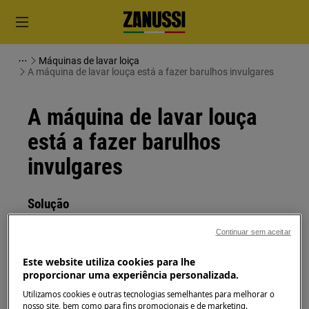
Máquinas de lavar loiça
A máquina de lavar louça está a fazer barulhos invulgares
A máquina de lavar louça
está a fazer barulhos
invulgares
Solução
Emitir:
Continuar sem aceitar
A máquina de lavar louça está a fazer
Este website utiliza cookies para lhe
barulhos incomuns
proporcionar uma experiência personalizada.
Utilizamos cookies e outras tecnologias semelhantes para melhorar o
Aplica-se a:
nosso site, bem como para fins promocionais e de marketing.