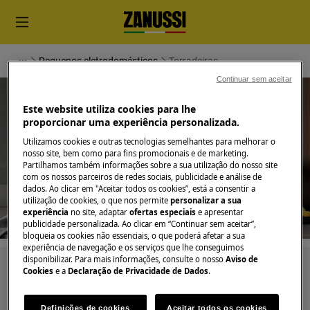
Pequenos eletrodomésticos
Torradeiras
Continuar sem aceitar
Este website utiliza cookies para lhe
proporcionar uma experiência personalizada.
Utilizamos cookies e outras tecnologias semelhantes para melhorar o
nosso site, bem como para fins promocionais e de marketing.
Apoio a Torradeiras
Partilhamos também informações sobre a sua utilização do nosso site
com os nossos parceiros de redes sociais, publicidade e análise de
dados. Ao clicar em "Aceitar todos os cookies”, está a consentir a
utilização de cookies, o que nos permite
personalizar a sua
experiência
no site, adaptar
ofertas especiais
e apresentar
publicidade personalizada. Ao clicar em “Continuar sem aceitar”,
bloqueia os cookies não essenciais, o que poderá afetar a sua
experiência de navegação e os serviços que lhe conseguimos
disponibilizar. Para mais informações, consulte o nosso
Aviso de
Pesquise entre os nossos artigos de suporte
Cookies
e a
Declaração de Privacidade de Dados
.
Definições de cookies
Aceitar todos os cookies