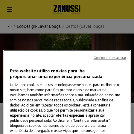
EcoDesign-Lavar Louça
Cestos (Lavar louça)
Continuar sem aceitar
Apoio a Cestos (Lavar louça)
Este website utiliza cookies para lhe
proporcionar uma experiência personalizada.
Utilizamos cookies e outras tecnologias semelhantes para melhorar o
nosso site, bem como para fins promocionais e de marketing.
Partilhamos também informações sobre a sua utilização do nosso site
com os nossos parceiros de redes sociais, publicidade e análise de
dados. Ao clicar em "Aceitar todos os cookies”, está a consentir a
utilização de cookies, o que nos permite
personalizar a sua
experiência
no site, adaptar
ofertas especiais
e apresentar
Pesquise entre os nossos artigos de suporte
publicidade personalizada. Ao clicar em “Continuar sem aceitar”,
bloqueia os cookies não essenciais, o que poderá afetar a sua
experiência de navegação e os serviços que lhe conseguimos