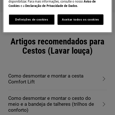
disponibilizar. Para mais informações, consulte o nosso
Aviso de
Cookies
e a
Declaração de Privacidade de Dados
.
Definições de cookies
Aceitar todos os cookies
Artigos recomendados para
Cestos (Lavar louça)
Como desmontar e montar a cesta
Comfort Lift
Como desmontar e montar o cesto do
meio e a bandeja de talheres (trilhos de
conforto)