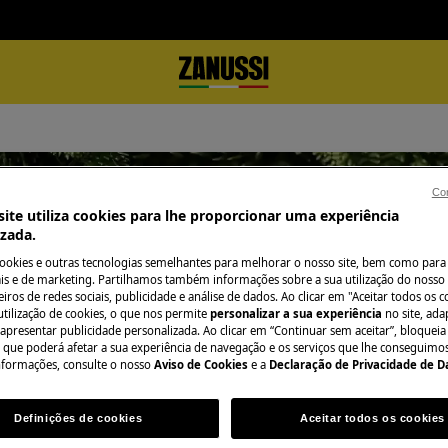
Con
ite utiliza cookies para lhe proporcionar uma experiência
izada.
Apoio a EcoDesign
cookies e outras tecnologias semelhantes para melhorar o nosso site, bem como para 
s e de marketing. Partilhamos também informações sobre a sua utilização do nosso 
iros de redes sociais, publicidade e análise de dados. Ao clicar em "Aceitar todos os co
utilização de cookies, o que nos permite
personalizar a sua experiência
no site, ad
 apresentar publicidade personalizada. Ao clicar em “Continuar sem aceitar”, bloqueia
o que poderá afetar a sua experiência de navegação e os serviços que lhe conseguimos 
nformações, consulte o nosso
Aviso de Cookies
e a
Declaração de Privacidade de 
Definições de cookies
Aceitar todos os cookies