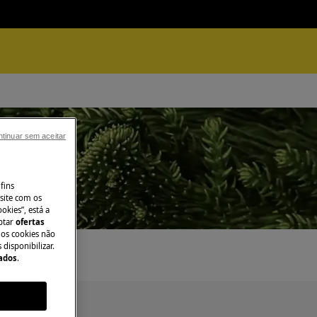
tinuar sem aceitar
fins
site com os
okies”, está a
aptar
ofertas
 os cookies não
disponibilizar.
Dados
.