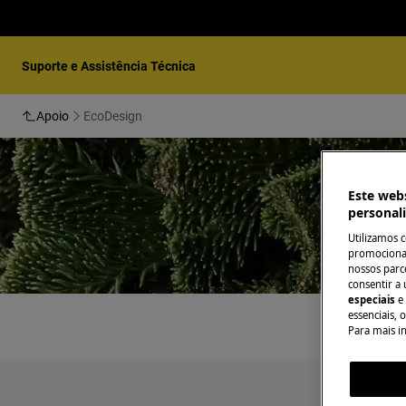
Suporte e Assistência Técnica
Apoio
EcoDesign
Este webs
personal
Utilizamos 
promocionai
nossos parce
consentir a 
especiais
e
essenciais, 
Para mais i