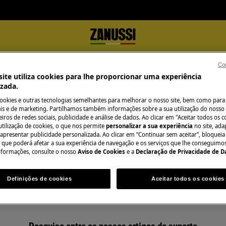
Con
ite utiliza cookies para lhe proporcionar uma experiência
izada.
cookies e outras tecnologias semelhantes para melhorar o nosso site, bem como para 
s e de marketing. Partilhamos também informações sobre a sua utilização do nosso 
iros de redes sociais, publicidade e análise de dados. Ao clicar em "Aceitar todos os co
utilização de cookies, o que nos permite
personalizar a sua experiência
no site, ad
Apoio a Gama compacta
 apresentar publicidade personalizada. Ao clicar em “Continuar sem aceitar”, bloqueia
o que poderá afetar a sua experiência de navegação e os serviços que lhe conseguimos 
nformações, consulte o nosso
Aviso de Cookies
e a
Declaração de Privacidade de 
Definições de cookies
Aceitar todos os cookies