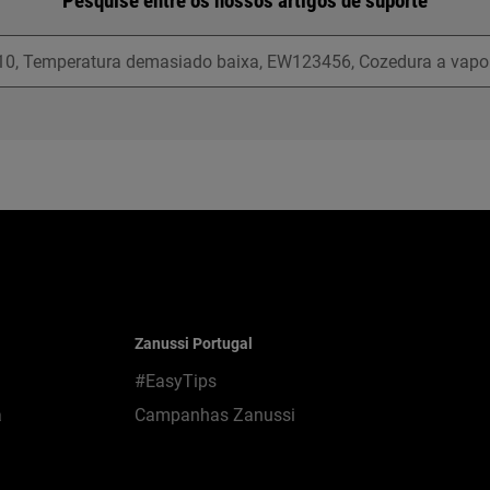
Pesquise entre os nossos artigos de suporte
Zanussi Portugal
#EasyTips
a
Campanhas Zanussi