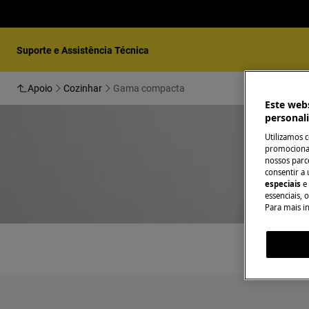
Suporte e Assistência Técnica
Apoio
Cozinhar
Gama compacta
Este webs
personal
Utilizamos 
promocionai
nossos parce
consentir a 
especiais
e
essenciais, 
Para mais i