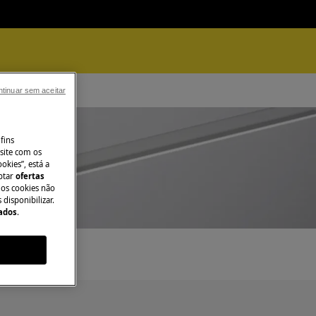
tinuar sem aceitar
fins
site com os
okies”, está a
aptar
ofertas
 os cookies não
disponibilizar.
Dados
.