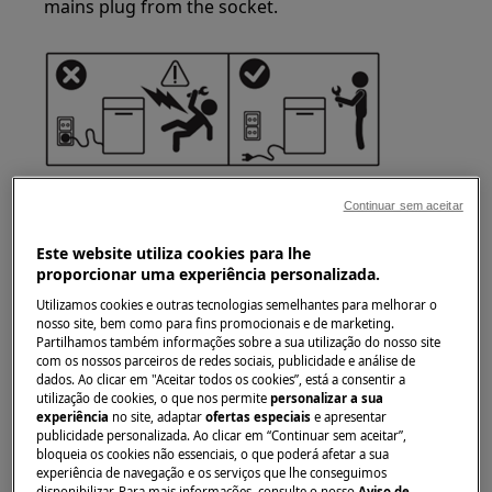
mains plug from the socket.
Continuar sem aceitar
Este website utiliza cookies para lhe
proporcionar uma experiência personalizada.
WARNING!
RISK OF INJURY
Utilizamos cookies e outras tecnologias semelhantes para melhorar o
nosso site, bem como para fins promocionais e de marketing.
Partilhamos também informações sobre a sua utilização do nosso site
com os nossos parceiros de redes sociais, publicidade e análise de
dados. Ao clicar em "Aceitar todos os cookies”, está a consentir a
utilização de cookies, o que nos permite
personalizar a sua
experiência
no site, adaptar
ofertas especiais
e apresentar
Always take care when moving appliances. For
publicidade personalizada. Ao clicar em “Continuar sem aceitar”,
bloqueia os cookies não essenciais, o que poderá afetar a sua
heavy appliances it's safest for two persons to
experiência de navegação e os serviços que lhe conseguimos
move it. Always use safety gloves and safety
disponibilizar. Para mais informações, consulte o nosso
Aviso de