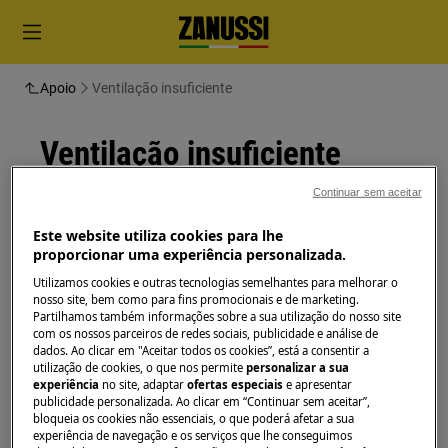
Apoio
Ventilação insuficiente
Ventilação insuficiente
Continuar sem aceitar
Solução
Este website utiliza cookies para lhe
Certifique-se de que o aparelho tem ventilação e
proporcionar uma experiência personalizada.
fluxo de ar suficientes no local onde está
Utilizamos cookies e outras tecnologias semelhantes para melhorar o
instalado
nosso site, bem como para fins promocionais e de marketing.
Partilhamos também informações sobre a sua utilização do nosso site
Tempo:
1 minuto
com os nossos parceiros de redes sociais, publicidade e análise de
dados. Ao clicar em "Aceitar todos os cookies”, está a consentir a
utilização de cookies, o que nos permite
personalizar a sua
Fluxo de ar insuficiente ao redor do aparelho
experiência
no site, adaptar
ofertas especiais
e apresentar
pode causar super aquecimento, maus
publicidade personalizada. Ao clicar em “Continuar sem aceitar”,
resultados de secagem e falha de componentes
bloqueia os cookies não essenciais, o que poderá afetar a sua
experiência de navegação e os serviços que lhe conseguimos