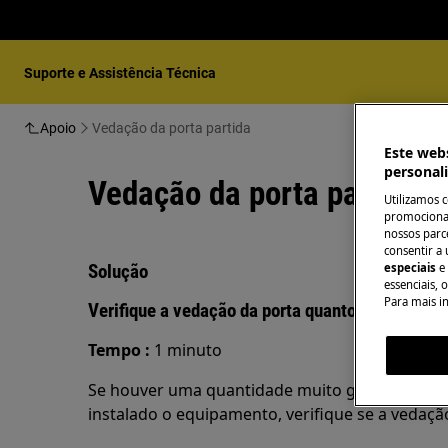
Suporte e Assistência Técnica
Apoio
Vedação da porta partida
Este webs
personal
Vedação da porta partida
Utilizamos 
promocionai
nossos parce
consentir a 
Solução
especiais
e
essenciais, 
Para mais i
Verifique a vedação da porta quanto a possívei
Tempo
:
1 minuto
Se houver uma quantidade muito grande de hu
instalado o equipamento, verifique se a vedação