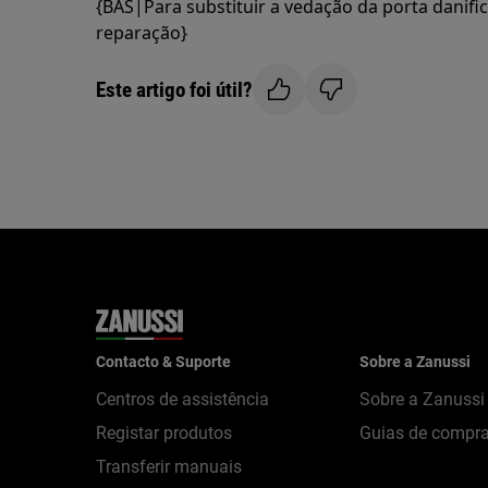
{BAS|Para substituir a vedação da porta dan
reparação}
Este artigo foi útil?
Contacto & Suporte
Sobre a Zanussi
Centros de assistência
Sobre a Zanussi
Registar produtos
Guias de compr
Transferir manuais