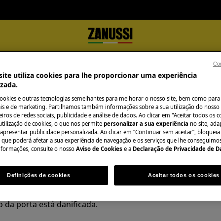
Con
ite utiliza cookies para lhe proporcionar uma experiência
izada.
cookies e outras tecnologias semelhantes para melhorar o nosso site, bem como para 
s e de marketing. Partilhamos também informações sobre a sua utilização do nosso 
iros de redes sociais, publicidade e análise de dados. Ao clicar em "Aceitar todos os co
utilização de cookies, o que nos permite
personalizar a sua experiência
no site, ad
 apresentar publicidade personalizada. Ao clicar em “Continuar sem aceitar”, bloqueia
o que poderá afetar a sua experiência de navegação e os serviços que lhe conseguimos 
nformações, consulte o nosso
Aviso de Cookies
e a
Declaração de Privacidade de 
s danos
Definições de cookies
Aceitar todos os cookies
midade no local onde está
 da porta está danificada.