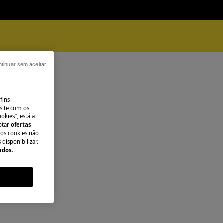
tinuar sem aceitar
fins
site com os
okies”, está a
aptar
ofertas
 os cookies não
disponibilizar.
Dados
.