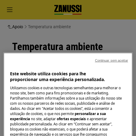
Apoio
Temperatura ambiente
Temperatura ambiente
Continuar sem aceitar
Solução
Este website utiliza cookies para lhe
Certifique-se de que a temperatura ambiente
proporcionar uma experiência personalizada.
esteja entre 19°e os 24°C para obter os
melhores resultados de secagem
Utilizamos cookies e outras tecnologias semelhantes para melhorar o
nosso site, bem como para fins promocionais e de marketing.
Partilhamos também informações sobre a sua utilização do nosso site
Tempo:
1 minuto
com os nossos parceiros de redes sociais, publicidade e análise de
dados. Ao clicar em "Aceitar todos os cookies”, está a consentir a
Se a temperatura ambiente for muito baixa ou
utilização de cookies, o que nos permite
personalizar a sua
experiência
no site, adaptar
ofertas especiais
e apresentar
muito alta, a máquina de secar roupa pode não
publicidade personalizada. Ao clicar em “Continuar sem aceitar”,
funcionar correctamente.
bloqueia os cookies não essenciais, o que poderá afetar a sua
experiência de navegação e os serviços que lhe conseguimos