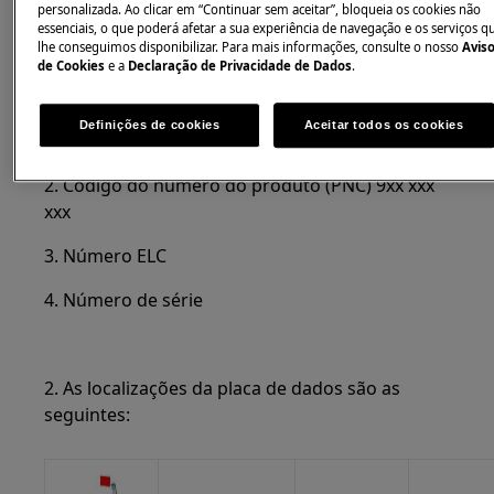
personalizada. Ao clicar em “Continuar sem aceitar”, bloqueia os cookies não
essenciais, o que poderá afetar a sua experiência de navegação e os serviços q
lhe conseguimos disponibilizar. Para mais informações, consulte o nosso
Avis
de Cookies
e a
Declaração de Privacidade de Dados
.
Definições de cookies
Aceitar todos os cookies
1. Número do modelo
2. Código do número do produto (PNC) 9xx xxx
xxx
3. Número ELC
4. Número de série
2. As localizações da placa de dados são as
seguintes: