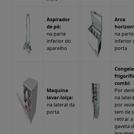
Aspirador
Arca
de pó:
horizont
na parte
na parte
inferior do
inferior
aparelho
porta
Congela
frigorifi
combi:
Maquina
Por den
lavar-loiça:
na latera
na lateral da
por veze
porta
tem de 
retirar a
gaveta 
legumes