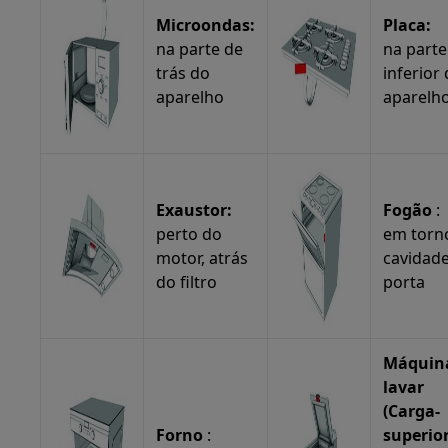
Microondas:
Placa:
na parte de
na parte
trás do
inferior
aparelho
aparelh
Exaustor:
Fogão
:
perto do
em torn
motor, atrás
cavidad
do filtro
porta
Máquin
lavar
(Carga-
Forno
:
superior