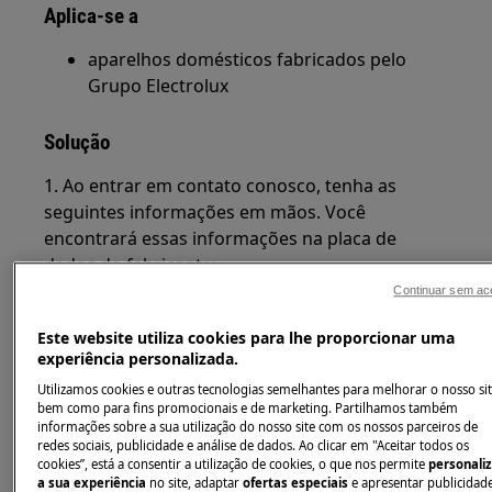
Aplica-se a
aparelhos domésticos fabricados pelo
Grupo Electrolux
Solução
1. Ao entrar em contato conosco, tenha as
seguintes informações em mãos. Você
encontrará essas informações na placa de
dados do fabricante:
Continuar sem ace
Placa de dados com o número do modelo,
número do produto (PNC), ELC e número de
Este website utiliza cookies para lhe proporcionar uma
experiência personalizada.
série:
Utilizamos cookies e outras tecnologias semelhantes para melhorar o nosso sit
bem como para fins promocionais e de marketing. Partilhamos também
informações sobre a sua utilização do nosso site com os nossos parceiros de
redes sociais, publicidade e análise de dados. Ao clicar em "Aceitar todos os
cookies”, está a consentir a utilização de cookies, o que nos permite
personali
a sua experiência
no site, adaptar
ofertas especiais
e apresentar publicidad