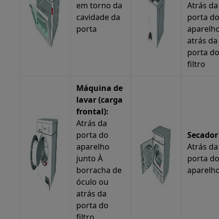
em torno da
Atrás da
cavidade da
porta d
porta
aparelh
atrás da
porta d
filtro
Máquina de
lavar (carga
frontal):
Atrás da
porta do
Secador
aparelho
Atrás da
junto À
porta d
borracha de
aparelho
óculo ou
atrás da
porta do
filtro