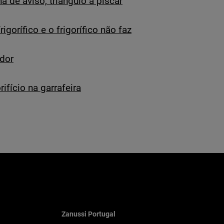
 de aviso, triângulo a piscar
igorífico e o frigorífico não faz
ador
ifício na garrafeira
Zanussi Portugal