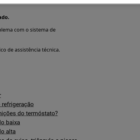
ado.
blema com o sistema de
co de assistência técnica.
r
 refrigeração
nições do termóstato?
do baixa
o alta