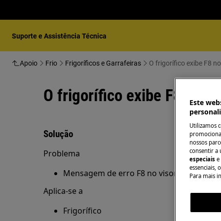
Suporte e Assistência Técnica
Apoio
Frio
Frigoríficos e Garrafeiras
O frigorífico exibe F8 no
O frigorífico exibe F8 no vi
Este webs
personal
Utilizamos 
Solução
promocionai
nossos parce
consentir a 
Problema
especiais
e
essenciais, 
Mensagem de erro F8 no visor do meu frig
Para mais i
Aplica-se a
Frigorífico