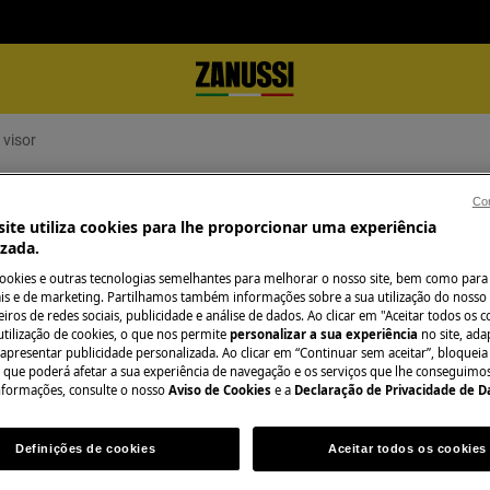
 visor
sor
Con
ite utiliza cookies para lhe proporcionar uma experiência
izada.
cookies e outras tecnologias semelhantes para melhorar o nosso site, bem como para 
s e de marketing. Partilhamos também informações sobre a sua utilização do nosso 
Precisa de assist
iros de redes sociais, publicidade e análise de dados. Ao clicar em "Aceitar todos os co
utilização de cookies, o que nos permite
personalizar a sua experiência
no site, ad
 apresentar publicidade personalizada. Ao clicar em “Continuar sem aceitar”, bloqueia
Não se preocupe. 
o que poderá afetar a sua experiência de navegação e os serviços que lhe conseguimos 
orífico
assistência técnic
nformações, consulte o nosso
Aviso de Cookies
e a
Declaração de Privacidade de 
Definições de cookies
Aceitar todos os cookies
Marcar serviço