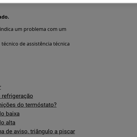
ado.
r indica um problema com um
técnico de assistência técnica
r
 refrigeração
nições do termóstato?
do baixa
o alta
 de aviso, triângulo a piscar