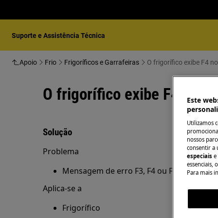
Suporte e Assistência Técnica
Apoio
Frio
Frigoríficos e Garrafeiras
O frigorífico exibe F4 no
O frigorífico exibe F4 no vi
Este webs
personal
Utilizamos 
Solução
promocionai
nossos parce
consentir a 
Problema
especiais
e
essenciais, 
Mensagem de erro F3, F4 ou F5 no visor do
Para mais i
Aplica-se a
Frigorífico