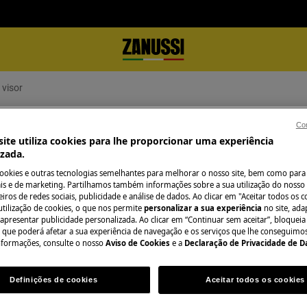
 visor
sor
Con
ite utiliza cookies para lhe proporcionar uma experiência
izada.
cookies e outras tecnologias semelhantes para melhorar o nosso site, bem como para 
s e de marketing. Partilhamos também informações sobre a sua utilização do nosso 
Precisa de assist
iros de redes sociais, publicidade e análise de dados. Ao clicar em "Aceitar todos os co
utilização de cookies, o que nos permite
personalizar a sua experiência
no site, ad
 apresentar publicidade personalizada. Ao clicar em “Continuar sem aceitar”, bloqueia
Não se preocupe. 
o que poderá afetar a sua experiência de navegação e os serviços que lhe conseguimos 
 meu frigorífico
assistência técnic
nformações, consulte o nosso
Aviso de Cookies
e a
Declaração de Privacidade de 
Definições de cookies
Aceitar todos os cookies
Marcar serviço