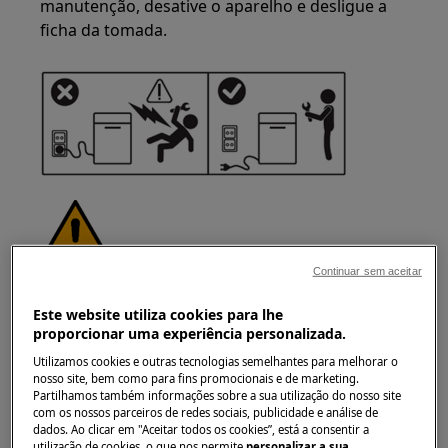
manutenção, desative o aparelho e desligue a
ficha da tomada.
Continuar sem aceitar
AVISO!
RISCO DE LESÃO
Este website utiliza cookies para lhe
proporcionar uma experiência personalizada.
Utilizamos cookies e outras tecnologias semelhantes para melhorar o
nosso site, bem como para fins promocionais e de marketing.
Partilhamos também informações sobre a sua utilização do nosso site
com os nossos parceiros de redes sociais, publicidade e análise de
Tenha sempre cuidado ao mover
dados. Ao clicar em "Aceitar todos os cookies”, está a consentir a
eletrodomésticos. Para os aparelhos pesados é
utilização de cookies, o que nos permite
personalizar a sua