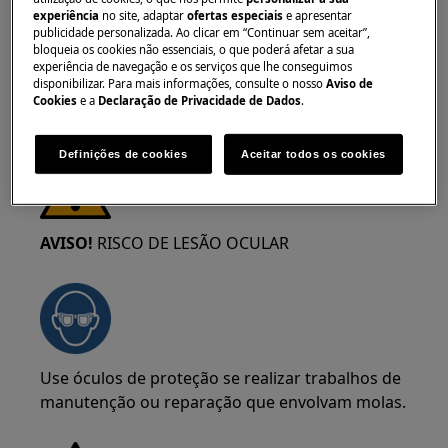
experiência
no site, adaptar
ofertas especiais
e apresentar
mais seguro que duas pessoas os movam. Use
publicidade personalizada. Ao clicar em “Continuar sem aceitar”,
sempre luvas de proteção e calçado de
bloqueia os cookies não essenciais, o que poderá afetar a sua
segurança. Use luvas de proteção
experiência de navegação e os serviços que lhe conseguimos
disponibilizar. Para mais informações, consulte o nosso
Aviso de
constantemente para se proteger de cortes
Cookies
e a
Declaração de Privacidade de Dados
.
provenientes de arestas afiadas.
Definições de cookies
Aceitar todos os cookies
AVISO!
RISCO DE LESÃO OCULAR
Use óculos de proteção se realizar trabalhos de
manutenção ou reparação que envolvam molas.