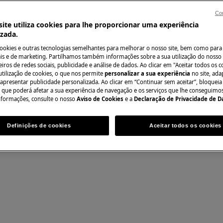
do manual de utilizador do seu
Con
ação ou manutenção.
ite utiliza cookies para lhe proporcionar uma experiência
izada.
Encontre o seu ma
cookies e outras tecnologias semelhantes para melhorar o nosso site, bem como para 
Resolva problemas
s e de marketing. Partilhamos também informações sobre a sua utilização do nosso 
iros de redes sociais, publicidade e análise de dados. Ao clicar em "Aceitar todos os co
documentação sob
utilização de cookies, o que nos permite
personalizar a sua experiência
no site, ad
 apresentar publicidade personalizada. Ao clicar em “Continuar sem aceitar”, bloqueia
o que poderá afetar a sua experiência de navegação e os serviços que lhe conseguimos 
nformações, consulte o nosso
Aviso de Cookies
e a
Declaração de Privacidade de 
Encontrar manua
anutenção, desative o aparelho e
Definições de cookies
Aceitar todos os cookies