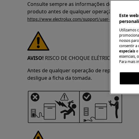
Consulte sempre as informações de segurança 
produto antes de qualquer operação de repar
Este webs
https://www.electrolux.com/support/user-manuals/
personal
Utilizamos 
promocionai
nossos parce
consentir a 
especiais
e
essenciais, 
AVISO!
RISCO DE CHOQUE ELÉTRICO
Para mais i
Antes de qualquer operação de reparação ou m
desligue a ficha da tomada.