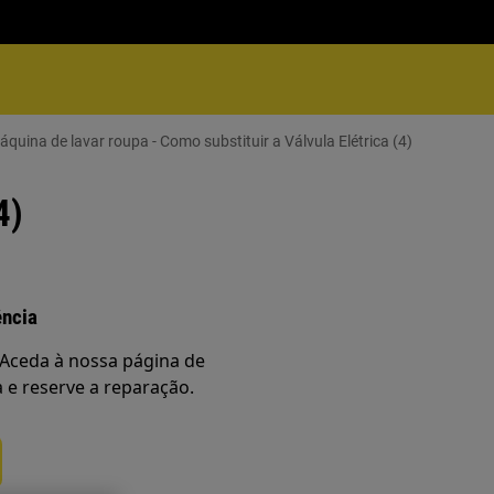
áquina de lavar roupa - Como substituir a Válvula Elétrica (4)
4)
ência
Aceda à nossa página de
a e reserve a reparação.