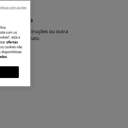
tinuar sem aceitar
nual do produto
fins
 e procure instruções ou outra
site com os
okies”, está a
re o seu produto.
aptar
ofertas
 os cookies não
disponibilizar.
Dados
.
l