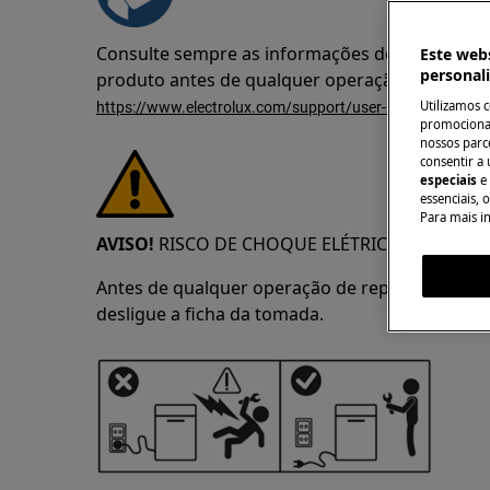
Consulte sempre as informações de segurança 
Este webs
personal
produto antes de qualquer operação de repar
Utilizamos 
https://www.electrolux.com/support/user-manuals/
promocionai
nossos parce
consentir a 
especiais
e
essenciais, 
Para mais i
AVISO!
RISCO DE CHOQUE ELÉTRICO
Antes de qualquer operação de reparação ou m
desligue a ficha da tomada.