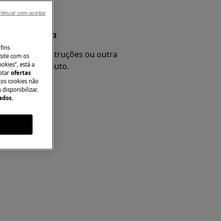
tinuar sem aceitar
nual do produto
fins
 e procure instruções ou outra
site com os
okies”, está a
re o seu produto.
aptar
ofertas
 os cookies não
disponibilizar.
Dados
.
l