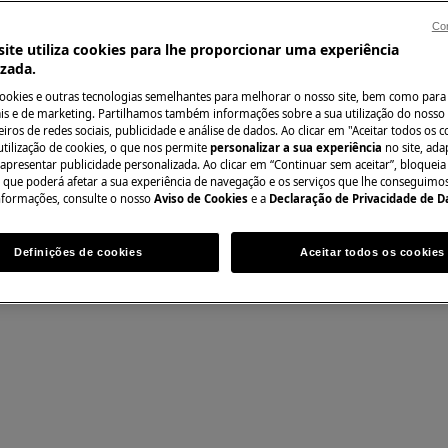
Con
do manual de utilizador do seu
ite utiliza cookies para lhe proporcionar uma experiência
izada.
Encontre o seu ma
ação ou manutenção.
cookies e outras tecnologias semelhantes para melhorar o nosso site, bem como para 
Resolva problemas
s e de marketing. Partilhamos também informações sobre a sua utilização do nosso 
iros de redes sociais, publicidade e análise de dados. Ao clicar em "Aceitar todos os co
documentação sob
utilização de cookies, o que nos permite
personalizar a sua experiência
no site, ad
 apresentar publicidade personalizada. Ao clicar em “Continuar sem aceitar”, bloqueia
o que poderá afetar a sua experiência de navegação e os serviços que lhe conseguimos 
nformações, consulte o nosso
Aviso de Cookies
e a
Declaração de Privacidade de 
Encontrar manua
Definições de cookies
Aceitar todos os cookies
anutenção, desative o aparelho e