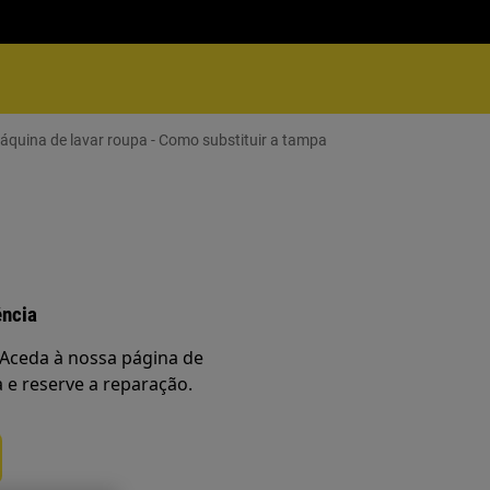
áquina de lavar roupa - Como substituir a tampa
ência
Aceda à nossa página de
a e reserve a reparação.