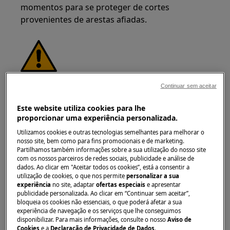
momentos para se proteger de cortes
provenientes de arestas afiadas.
AVISO!
RISCO DE LESÃO OCULAR
Continuar sem aceitar
Este website utiliza cookies para lhe
proporcionar uma experiência personalizada.
Utilizamos cookies e outras tecnologias semelhantes para melhorar o
nosso site, bem como para fins promocionais e de marketing.
Partilhamos também informações sobre a sua utilização do nosso site
Use óculos de proteção se realizar trabalhos de
com os nossos parceiros de redes sociais, publicidade e análise de
manutenção ou reparação que envolvam molas.
dados. Ao clicar em "Aceitar todos os cookies”, está a consentir a
utilização de cookies, o que nos permite
personalizar a sua
experiência
no site, adaptar
ofertas especiais
e apresentar
publicidade personalizada. Ao clicar em “Continuar sem aceitar”,
bloqueia os cookies não essenciais, o que poderá afetar a sua
experiência de navegação e os serviços que lhe conseguimos
disponibilizar. Para mais informações, consulte o nosso
Aviso de
Cookies
e a
Declaração de Privacidade de Dados
.