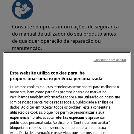
Consulte sempre as informações de segurança
do manual de utilizador do seu produto antes
de qualquer operação de reparação ou
manutenção.
https://www.electrolux.com/support/user-manuals/
Continuar sem aceitar
Este website utiliza cookies para lhe
proporcionar uma experiência personalizada.
Utilizamos cookies e outras tecnologias semelhantes para melhorar o
nosso site, bem como para fins promocionais e de marketing.
AVISO!
RISCO DE CHOQUE ELÉTRICO
Partilhamos também informações sobre a sua utilização do nosso site
com os nossos parceiros de redes sociais, publicidade e análise de
Antes de qualquer operação de reparação ou
dados. Ao clicar em "Aceitar todos os cookies”, está a consentir a
manutenção, desative o aparelho e desligue a
utilização de cookies, o que nos permite
personalizar a sua
experiência
no site, adaptar
ofertas especiais
e apresentar
ficha da tomada.
publicidade personalizada. Ao clicar em “Continuar sem aceitar”,
bloqueia os cookies não essenciais, o que poderá afetar a sua
experiência de navegação e os serviços que lhe conseguimos