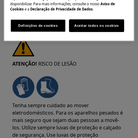
disponibilizar. Para mais informações, consulte o nosso
Aviso de
Cookies
e a
Declaração de Privacidade de Dados
.
Definições de cookies
Aceitar todos os cookies
ATENÇÃO!
RISCO DE LESÃO
Tenha sempre cuidado ao mover
eletrodomésticos. Para os aparelhos pesados é
mais seguro que sejam duas pessoas a movê-
los. Utilize sempre luvas de proteção e calçado
de segurança. Use luvas de proteção