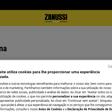
ona
Con
Precisa de assist
ite utiliza cookies para lhe proporcionar uma experiência
izada.
as
Não se preocupe. 
cookies e outras tecnologias semelhantes para melhorar o nosso site, bem como para 
stor?
assistência técnic
s e de marketing. Partilhamos também informações sobre a sua utilização do nosso 
iros de redes sociais, publicidade e análise de dados. Ao clicar em "Aceitar todos os co
utilização de cookies, o que nos permite
personalizar a sua experiência
no site, ad
 apresentar publicidade personalizada. Ao clicar em “Continuar sem aceitar”, bloqueia
Marcar serviço
o que poderá afetar a sua experiência de navegação e os serviços que lhe conseguimos 
nformações, consulte o nosso
Aviso de Cookies
e a
Declaração de Privacidade de 