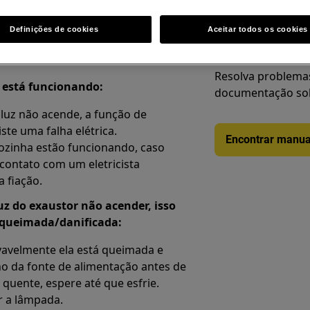
Definições de cookies
Aceitar todos os cookies
Encontre o seu ma
Resolva problemas
o está funcionando:
documentação sob
 luz não acende, a função de
ste uma falha elétrica.
Encontrar manua
cozinha estão funcionando, caso
m contato com um eletricista
a fiação.
uz do exaustor não acender, isso
 queimada/danificada:
ovavelmente ela está queimada e
lho da fonte de alimentação antes de
 quente, espere até que esfrie.
r a lâmpada.