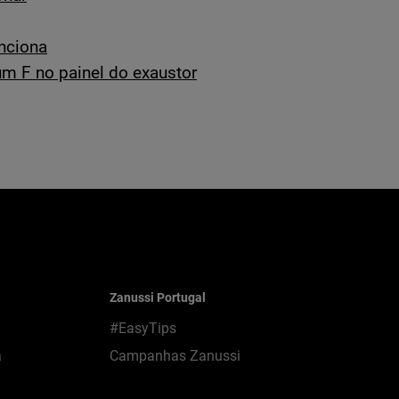
nciona
um F no painel do exaustor
Zanussi Portugal
#EasyTips
a
Campanhas Zanussi