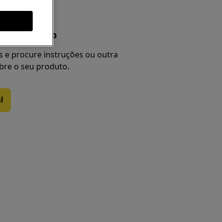
nual do produto
 e procure instruções ou outra
re o seu produto.
l