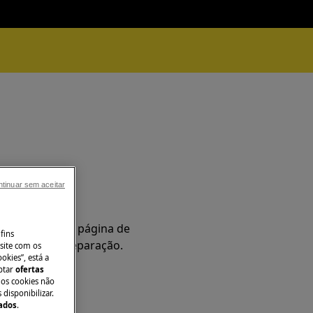
tinuar sem aceitar
ência
Aceda à nossa página de
fins
a e reserve a reparação.
site com os
okies”, está a
aptar
ofertas
 os cookies não
disponibilizar.
Dados
.