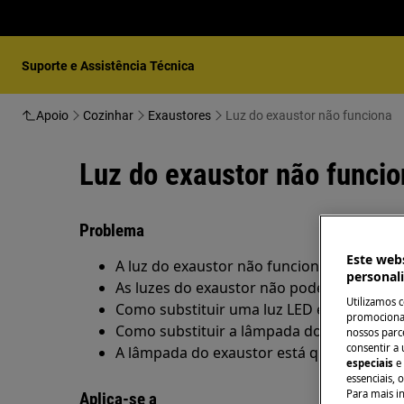
Suporte e Assistência Técnica
Apoio
Cozinhar
Exaustores
Luz do exaustor não funciona
Luz do exaustor não funci
Problema
Este webs
A luz do exaustor não funciona
personal
As luzes do exaustor não podem ser aces
Utilizamos 
Como substituir uma luz LED em um exau
promocionai
Como substituir a lâmpada do exaustor?
nossos parce
consentir a 
A lâmpada do exaustor está queimada
especiais
e
essenciais, 
Para mais i
Aplica-se a