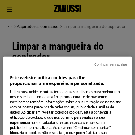
Aspiradores com saco
Limpar a mangueira do aspirador
Limpar a mangueira do
aspirador
Continuar sem aceitar
Solução
Este website utiliza cookies para lhe
proporcionar uma experiência personalizada.
Questão:
Utilizamos cookies e outras tecnologias semelhantes para melhorar o
Limpar a mangueira do aspirador
nosso site, bem como para fins promocionais e de marketing.
Partilhamos também informações sobre a sua utilização do nosso site
Aplica-se a:
com os nossos parceiros de redes sociais, publicidade e análise de
dados. Ao clicar em "Aceitar todos os cookies”, está a consentir a
utilização de cookies, o que nos permite
personalizar a sua
Aspirador de pó
experiência
no site, adaptar
ofertas especiais
e apresentar
Aspirador sem saco
publicidade personalizada. Ao clicar em “Continuar sem aceitar”,
bloqueia os cookies não essenciais, o que poderá afetar a sua