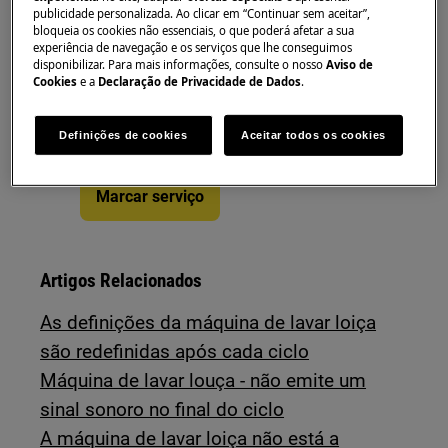
publicidade personalizada. Ao clicar em “Continuar sem aceitar”,
bloqueia os cookies não essenciais, o que poderá afetar a sua
Precisa de assistência
experiência de navegação e os serviços que lhe conseguimos
disponibilizar. Para mais informações, consulte o nosso
Aviso de
Não se preocupe. Aceda à nossa
Cookies
e a
Declaração de Privacidade de Dados
.
página de assistência técnica e
reserve a reparação.
Definições de cookies
Aceitar todos os cookies
Marcar serviço
Artigos Relacionados
As definições da máquina de lavar loiça
são redefinidas após cada ciclo
Máquina de lavar louça - não emite um
sinal sonoro no final do ciclo
A máquina de lavar loiça não está a