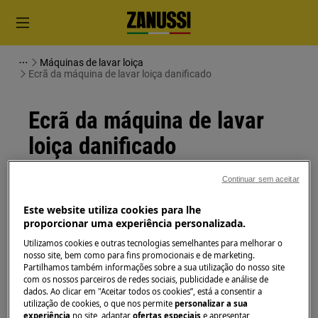
Máquinas de lavar loiça
Ecrã da máquina de lavar loiça danificado
Ecrã da máquina de lavar
loiça danificado
Continuar sem aceitar
Solução
Este website utiliza cookies para lhe
Se o ecrã da sua máquina de lavar loiça estiver
proporcionar uma experiência personalizada.
danificado, contacte a Electrolux para solicitar a
Utilizamos cookies e outras tecnologias semelhantes para melhorar o
substituição.
nosso site, bem como para fins promocionais e de marketing.
Partilhamos também informações sobre a sua utilização do nosso site
Este artigo foi útil?
com os nossos parceiros de redes sociais, publicidade e análise de
dados. Ao clicar em "Aceitar todos os cookies”, está a consentir a
utilização de cookies, o que nos permite
personalizar a sua
experiência
no site, adaptar
ofertas especiais
e apresentar