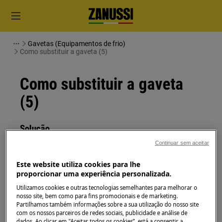
Gavetas (Equipamentos de frio)
Como substituir a gaveta (5)
Como substituir a gaveta
(5)
Solução
Continuar sem aceitar
Antes de qualquer operação de manutenção,
desligue o aparelho e retire a ficha da tomada.
Este website utiliza cookies para lhe
proporcionar uma experiência personalizada.
Sempre tome cuidado ao mover os aparelhos, para
Utilizamos cookies e outras tecnologias semelhantes para melhorar o
os aparelhos pesados são necessárias duas pessoas
nosso site, bem como para fins promocionais e de marketing.
para movê-los.
Partilhamos também informações sobre a sua utilização do nosso site
com os nossos parceiros de redes sociais, publicidade e análise de
dados. Ao clicar em "Aceitar todos os cookies”, está a consentir a