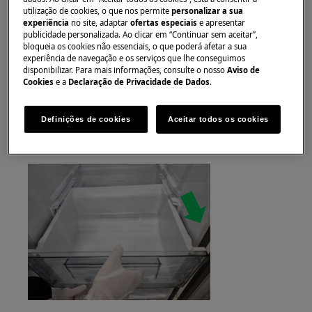
Sempre use luvas de segurança e calçados fechados.
utilização de cookies, o que nos permite
personalizar a sua
experiência
no site, adaptar
ofertas especiais
e apresentar
Observe que o reparo automático ou não
publicidade personalizada. Ao clicar em “Continuar sem aceitar”,
profissional pode ter consequências de segurança se
bloqueia os cookies não essenciais, o que poderá afetar a sua
experiência de navegação e os serviços que lhe conseguimos
não for feito corretamente
disponibilizar. Para mais informações, consulte o nosso
Aviso de
Cookies
e a
Declaração de Privacidade de Dados
.
Cestas do compartimento do freezer e da
geladeira
Definições de cookies
Aceitar todos os cookies
PASSO 1 Puxe o estojo para frente.