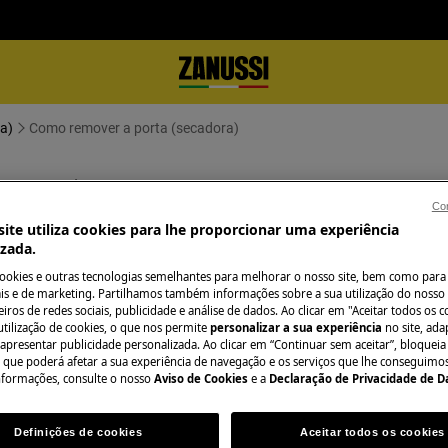
pa)
Como remover a porta (secadora)
adora)
Con
ite utiliza cookies para lhe proporcionar uma experiência
izada.
cookies e outras tecnologias semelhantes para melhorar o nosso site, bem como para 
s e de marketing. Partilhamos também informações sobre a sua utilização do nosso 
iros de redes sociais, publicidade e análise de dados. Ao clicar em "Aceitar todos os co
utilização de cookies, o que nos permite
personalizar a sua experiência
no site, ad
 apresentar publicidade personalizada. Ao clicar em “Continuar sem aceitar”, bloqueia
relho requer habilidades e
o que poderá afetar a sua experiência de navegação e os serviços que lhe conseguimos 
zado por engenheiros de serviço
nformações, consulte o nosso
Aviso de Cookies
e a
Declaração de Privacidade de 
Definições de cookies
Aceitar todos os cookies
ruptor ON/OFF.