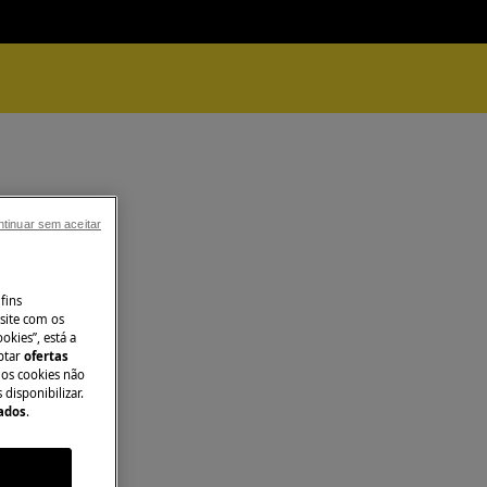
tinuar sem aceitar
fins
site com os
okies”, está a
aptar
ofertas
 os cookies não
disponibilizar.
Dados
.