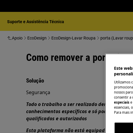
Suporte e Assistência Técnica
Apoio
EcoDesign
EcoDesign-Lavar Roupa
porta (Lavar rou
Como remover a porta (sec
Este webs
personal
Solução
Utilizamos 
promocionai
Segurança
nossos parce
consentir a 
especiais
e
Todo o trabalho a ser realizado dentro do apa
essenciais, 
conhecimentos específicos e só pode ser reali
Para mais i
qualificados e autorizados
Esta plataforma não está equipada com inter