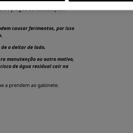
tire o plugue da tomada para
dem causar ferimentos, por isso
o.
de o deitar de lado.
para manutenção ou outro motivo,
 risco de água residual cair na
que a prendem ao gabinete.