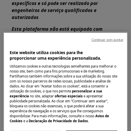
específicos e só pode ser realizado por
engenheiros de serviço qualificados e
autorizados
Esta plataforma não está equipada com
interruptor ON/OFF.
Continuar sem aceitar
Antes de acessar os componentes internos,
Este website utiliza cookies para lhe
retire o plugue da tomada para desconectar a
proporcionar uma experiência personalizada.
fonte de alimentação.
Utilizamos cookies e outras tecnologias semelhantes para melhorar o
nosso site, bem como para fins promocionais e de marketing.
Alguns dos componentes da parte mecânica
Partilhamos também informações sobre a sua utilização do nosso site
podem causar ferimentos, por isso use
com os nossos parceiros de redes sociais, publicidade e análise de
dados. Ao clicar em "Aceitar todos os cookies”, está a consentir a
proteção adequada e proceda com cuidado.
utilização de cookies, o que nos permite
personalizar a sua
experiência
no site, adaptar
ofertas especiais
e apresentar
Esvazie sempre toda a água do aparelho antes
publicidade personalizada. Ao clicar em “Continuar sem aceitar”,
de o deitar de lado.
bloqueia os cookies não essenciais, o que poderá afetar a sua
experiência de navegação e os serviços que lhe conseguimos
disponibilizar. Para mais informações, consulte o nosso
Aviso de
Se o aparelho tiver que ser colocado de lado
Cookies
e a
Declaração de Privacidade de Dados
.
para manutenção ou outro motivo, coloque-o