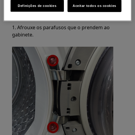
sobre o lado esquerdo, para evitar o risco de
Definições de cookies
Aceitar todos os cookies
água residual cair na placa de circuito
principal.
1. Afrouxe os parafusos que o prendem ao
gabinete.