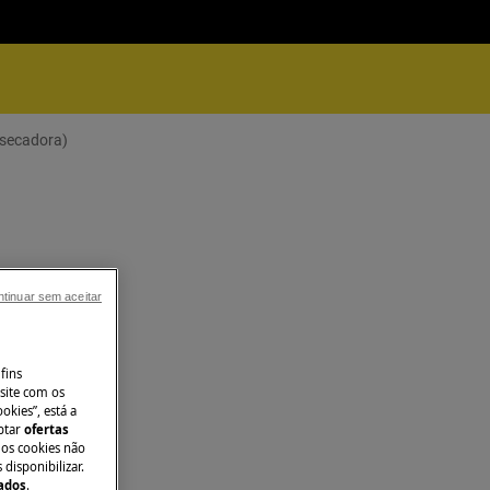
secadora)
tinuar sem aceitar
fins
site com os
okies”, está a
aptar
ofertas
 os cookies não
disponibilizar.
Dados
.