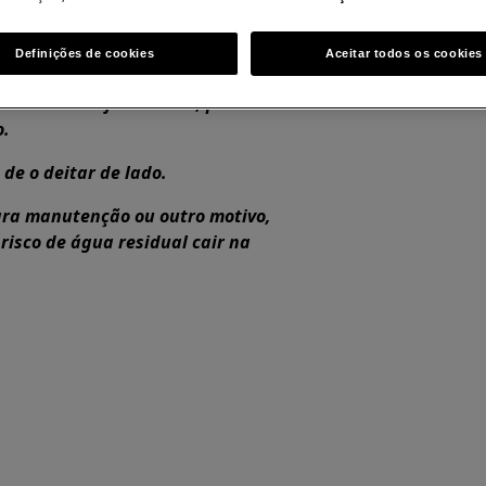
tire o plugue da tomada para
Definições de cookies
Aceitar todos os cookies
dem causar ferimentos, por isso
o.
de o deitar de lado.
para manutenção ou outro motivo,
 risco de água residual cair na