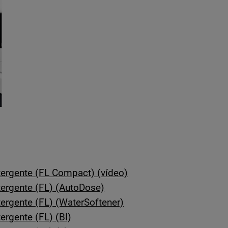
ergente (FL Compact) (vídeo)
ergente (FL) (AutoDose)
rgente (FL) (WaterSoftener)
rgente (FL) (BI)