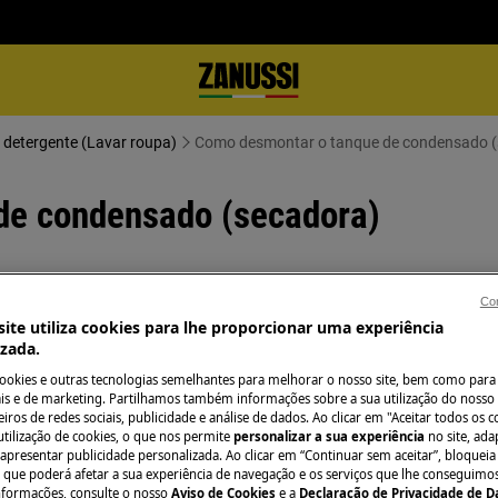
Dispensadores de detergente (Lavar roupa)
Como desmontar o tanque de condensado (
de condensado (secadora)
Con
ite utiliza cookies para lhe proporcionar uma experiência
izada.
cookies e outras tecnologias semelhantes para melhorar o nosso site, bem como para 
relho requer habilidades e
s e de marketing. Partilhamos também informações sobre a sua utilização do nosso 
zado por engenheiros de serviço
iros de redes sociais, publicidade e análise de dados. Ao clicar em "Aceitar todos os co
utilização de cookies, o que nos permite
personalizar a sua experiência
no site, ad
 apresentar publicidade personalizada. Ao clicar em “Continuar sem aceitar”, bloqueia
o que poderá afetar a sua experiência de navegação e os serviços que lhe conseguimos 
ruptor ON/OFF.
nformações, consulte o nosso
Aviso de Cookies
e a
Declaração de Privacidade de 