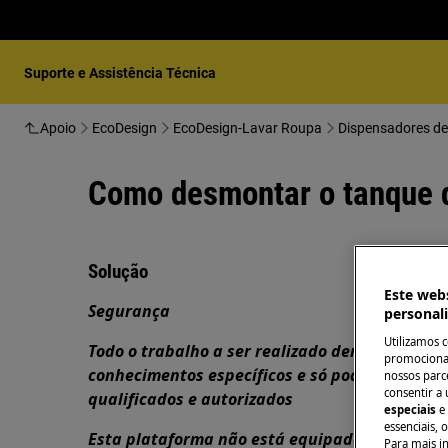
Suporte e Assistência Técnica
Apoio
EcoDesign
EcoDesign-Lavar Roupa
Como desmontar o tanque 
Solução
Este webs
Segurança
personal
Utilizamos 
Todo o trabalho a ser realizado dentro do apa
promocionai
conhecimentos específicos e só pode ser reali
nossos parce
consentir a 
qualificados e autorizados
especiais
e
essenciais, 
Esta plataforma não está equipada com inter
Para mais i