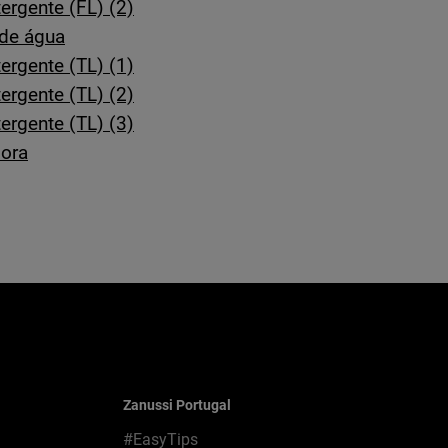
rgente (FL) (2)
de água
rgente (TL) (1)
rgente (TL) (2)
rgente (TL) (3)
dora
Zanussi Portugal
#EasyTips