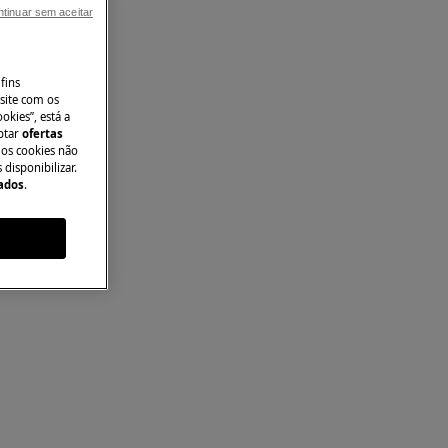
tinuar sem aceitar
fins
site com os
okies”, está a
aptar
ofertas
 os cookies não
disponibilizar.
Dados
.