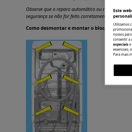
Observe que o reparo automático ou não profission
Este webs
segurança se não for feito corretamente
personal
Utilizamos 
Como desmontar e montar o bloqueio de seg
promocionai
nossos parce
consentir a 
especiais
e
essenciais, 
Para mais i