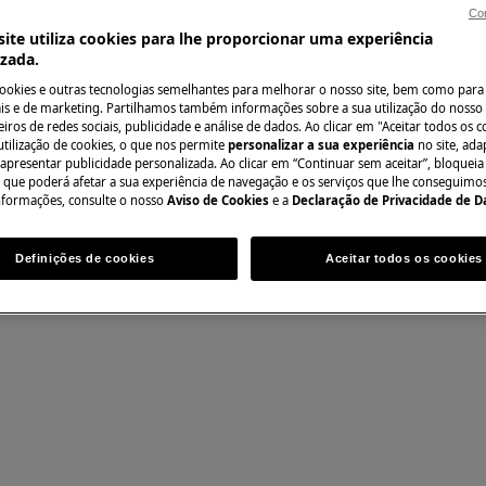
Con
al pode ter consequências de
ite utiliza cookies para lhe proporcionar uma experiência
izada.
cookies e outras tecnologias semelhantes para melhorar o nosso site, bem como para 
urança da porta
s e de marketing. Partilhamos também informações sobre a sua utilização do nosso 
iros de redes sociais, publicidade e análise de dados. Ao clicar em "Aceitar todos os co
utilização de cookies, o que nos permite
personalizar a sua experiência
no site, ad
 apresentar publicidade personalizada. Ao clicar em “Continuar sem aceitar”, bloqueia
o que poderá afetar a sua experiência de navegação e os serviços que lhe conseguimos 
nformações, consulte o nosso
Aviso de Cookies
e a
Declaração de Privacidade de 
Definições de cookies
Aceitar todos os cookies